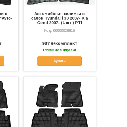
ки в
Автомобільні килимки в
"Avto-
салон Hyundai i 30 2007- Kia
Ceed 2007- (4 шт.) РТІ
00000026815
т
937 ₴/комплект
Готово до відправки
Купити