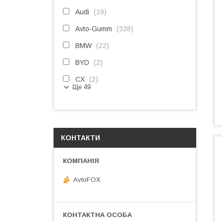
Audi
19
Avto-Gumm
338
BMW
22
BYD
2
CX
2
Ще 49
КОНТАКТИ
AvtoFOX