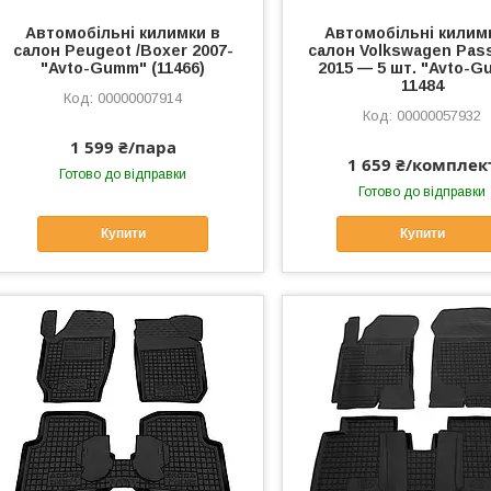
Автомобільні килимки в
Автомобільні килим
салон Peugeot /Boxer 2007-
салон Volkswagen Pas
"Avto-Gumm" (11466)
2015 — 5 шт. "Avto-
11484
00000007914
00000057932
1 599 ₴/пара
1 659 ₴/комплек
Готово до відправки
Готово до відправки
Купити
Купити