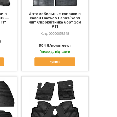
ки в
Автомобильные коврики в
T32 —
салон Daewoo Lanos/Sens
РТІ"
4шт Євроклітинка борт 1см
РТІ
00000058248
т
904 ₴/комплект
Готово до відправки
Купити