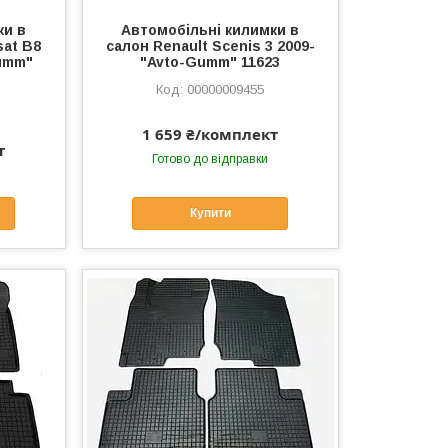
ки в
Автомобільні килимки в
sat B8
салон Renault Scenis 3 2009-
Gumm"
"Avto-Gumm" 11623
00000009455
1 659 ₴/комплект
т
Готово до відправки
Купити