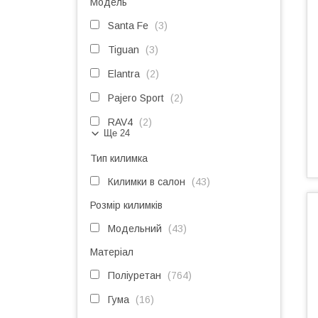
Модель
Santa Fe
3
Tiguan
3
Elantra
2
Pajero Sport
2
RAV4
2
Ще 24
Тип килимка
Килимки в салон
43
Розмір килимків
Модельний
43
Матеріал
Поліуретан
764
Гума
16