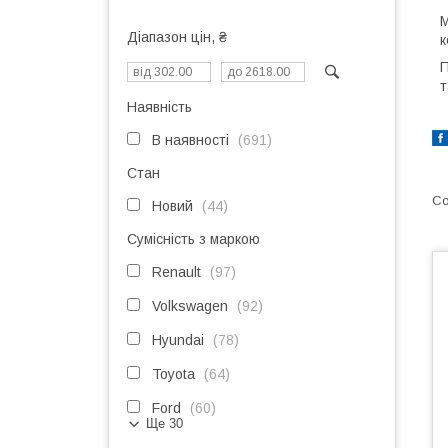
М
Діапазон цін, ₴
к
П
т
Наявність
В наявності
691
Стан
Новий
44
Сумісність з маркою
Renault
97
Volkswagen
92
Hyundai
78
Toyota
64
Ford
60
Ще 30