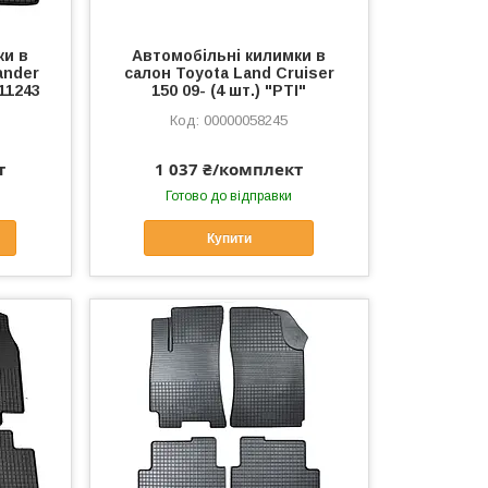
ки в
Автомобільні килимки в
ander
салон Toyota Land Cruiser
11243
150 09- (4 шт.) "РТІ"
00000058245
т
1 037 ₴/комплект
Готово до відправки
Купити