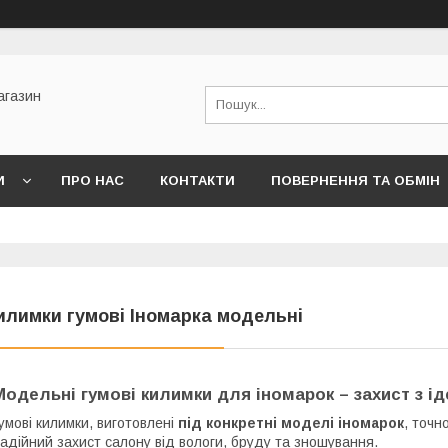
агазин
И
ПРО НАС
КОНТАКТИ
ПОВЕРНЕННЯ ТА ОБМІН
илимки гумові Іномарка модельні
Модельні гумові килимки для іномарок – захист з 
умові килимки, виготовлені
під конкретні моделі іномарок
, точн
адійний захист салону від вологи, бруду та зношування.