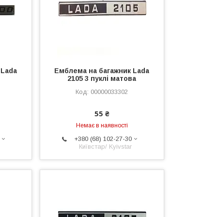
 Lada
Емблема на багажник Lada
м
2105 3 пуклі матова
00000033302
55 ₴
Немає в наявності
+380 (68) 102-27-30
Київстар/ Kyivstar