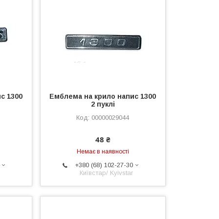
с 1300
Емблема на крило напис 1300
2 пуклі
00000029044
48 ₴
Немає в наявності
+380 (68) 102-27-30
Київстар/ Kyivstar