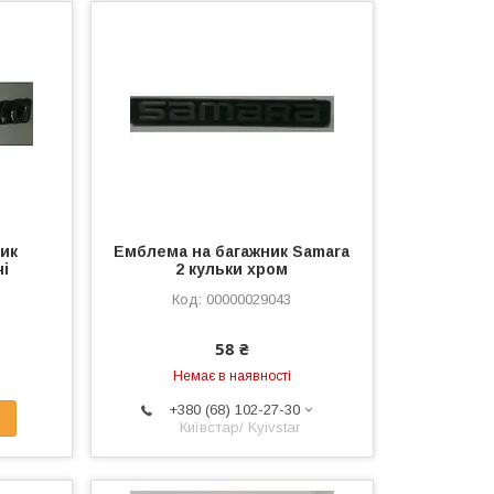
ик
Емблема на багажник Samara
чі
2 кульки хром
00000029043
58 ₴
Немає в наявності
+380 (68) 102-27-30
Київстар/ Kyivstar