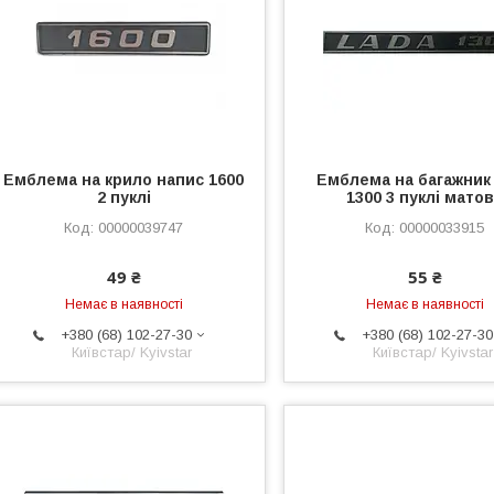
Емблема на крило напис 1600
Емблема на багажник
2 пуклі
1300 3 пуклі мато
00000039747
00000033915
49 ₴
55 ₴
Немає в наявності
Немає в наявності
+380 (68) 102-27-30
+380 (68) 102-27-30
Київстар/ Kyivstar
Київстар/ Kyivstar