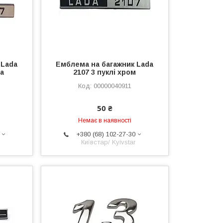
 Lada
Емблема на багажник Lada
ва
2107 3 пуклі хром
00000040911
50 ₴
Немає в наявності
+380 (68) 102-27-30
Київстар/ Kyivstar