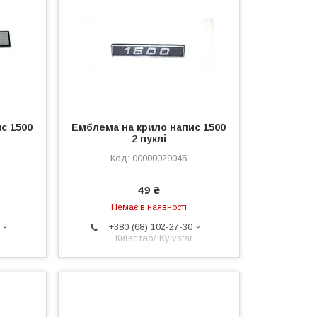
с 1500
Емблема на крило напис 1500
2 пуклі
00000029045
49 ₴
Немає в наявності
+380 (68) 102-27-30
Київстар/ Kyivstar