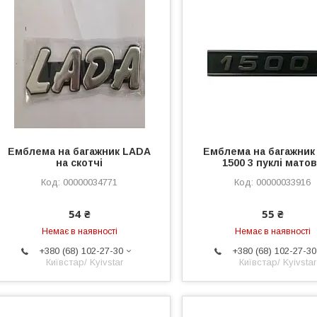
Емблема на багажник LADA
Емблема на багажник
на скотчі
1500 3 пуклі мато
00000034771
00000033916
54 ₴
55 ₴
Немає в наявності
Немає в наявності
+380 (68) 102-27-30
+380 (68) 102-27-30
Київстар/ Kyivstar
Київстар/ Kyivstar