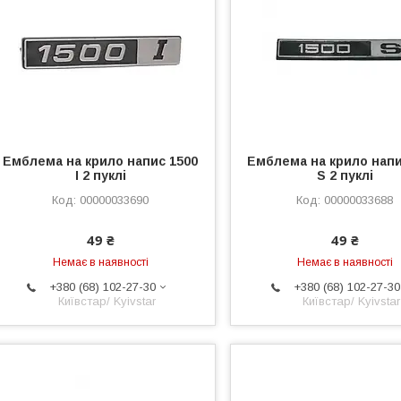
Емблема на крило напис 1500
Емблема на крило напи
I 2 пуклі
S 2 пуклі
00000033690
00000033688
49 ₴
49 ₴
Немає в наявності
Немає в наявності
+380 (68) 102-27-30
+380 (68) 102-27-30
Київстар/ Kyivstar
Київстар/ Kyivstar