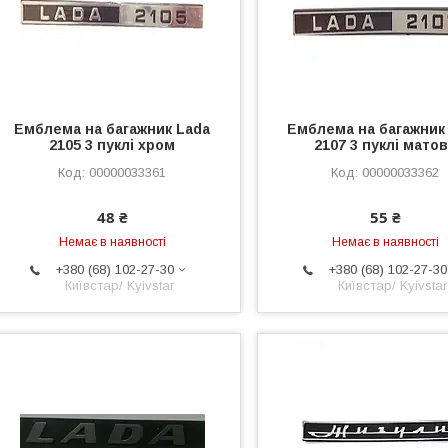
Емблема на багажник Lada
Емблема на багажник
2105 3 пуклі хром
2107 3 пуклі мато
00000033361
00000033362
48 ₴
55 ₴
Немає в наявності
Немає в наявності
+380 (68) 102-27-30
+380 (68) 102-27-30
Київстар/ Kyivstar
Київстар/ Kyivstar