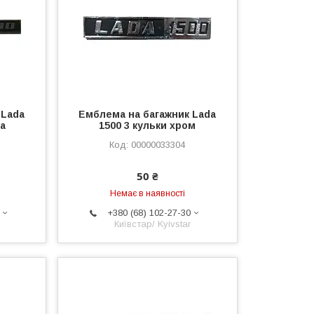
 Lada
Емблема на багажник Lada
ва
1500 3 кульки хром
00000033304
50 ₴
Немає в наявності
+380 (68) 102-27-30
Київстар/ Kyivstar