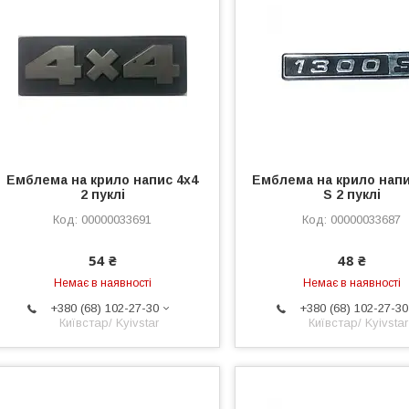
Емблема на крило напис 4х4
Емблема на крило напи
2 пуклі
S 2 пуклі
00000033691
00000033687
54 ₴
48 ₴
Немає в наявності
Немає в наявності
+380 (68) 102-27-30
+380 (68) 102-27-30
Київстар/ Kyivstar
Київстар/ Kyivstar