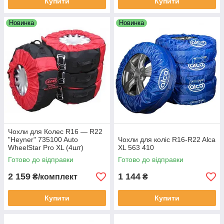
Купити
Купити
Новинка
Новинка
Чохли для Колес R16 — R22
"Heyner" 735100 Auto
Чохли для коліс R16-R22 Alca
WheelStar Pro XL (4шт)
XL 563 410
Готово до відправки
Готово до відправки
2 159
1 144
₴/комплект
₴
Купити
Купити