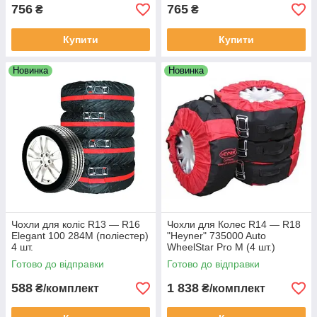
756
765
₴
₴
Купити
Купити
Новинка
Новинка
Чохли для коліс R13 — R16
Чохли для Колес R14 — R18
Elegant 100 284M (поліестер)
"Heyner" 735000 Auto
4 шт.
WheelStar Pro M (4 шт.)
Готово до відправки
Готово до відправки
588
1 838
₴/комплект
₴/комплект