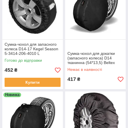
Сумка-чохол для запасного
колеса D14-17 Kegel Season
5-3414-206-4010 L
Сумка-чохол для докатки
(запасного колеса) D14
Готово до відправки
тканинна (54*13,5) Beltex
452
Немає в наявності
₴
417
₴
Купити
Новинка