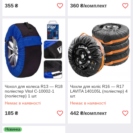
355
360
₴
₴/комплект
Чохол для колеса R13 — R18
Чохли для коліс R16 — R17
поліестер Vitol C-10002-1
LAVITA 140105L (поліестер) 4
(поліестер) 1 шт.
шт.
Немає в наявності
Немає в наявності
185
442
₴
₴/комплект
Новинка