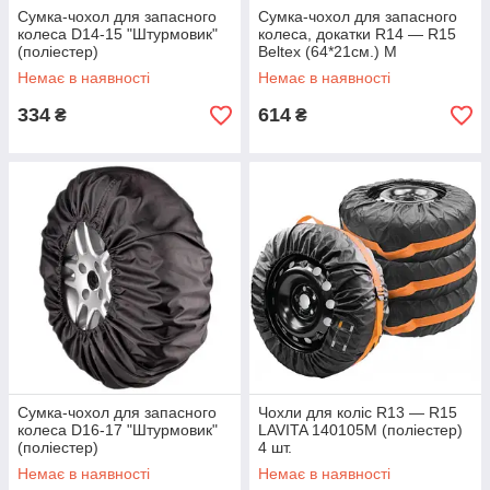
Сумка-чохол для запасного
Сумка-чохол для запасного
колеса D14-15 "Штурмовик"
колеса, докатки R14 — R15
(поліестер)
Beltex (64*21см.) M
Немає в наявності
Немає в наявності
334
614
₴
₴
Сумка-чохол для запасного
Чохли для коліс R13 — R15
колеса D16-17 "Штурмовик"
LAVITA 140105M (поліестер)
(поліестер)
4 шт.
Немає в наявності
Немає в наявності