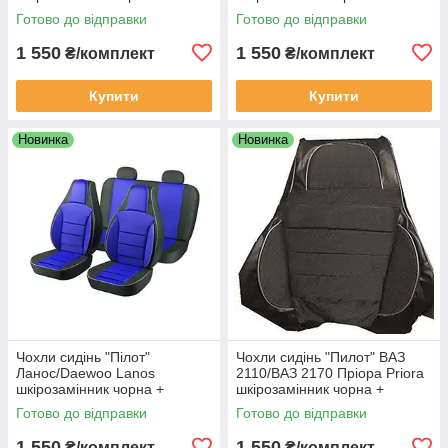
шкірозамінник Темно сірий
тканина сіра
Готово до відправки
Готово до відправки
1 550
1 550
₴/комплект
₴/комплект
Купити
Купити
Новинка
Новинка
Чохли сидінь "Пілот"
Чохли сидінь "Пилот" ВАЗ
Ланос/Daewoo Lanos
2110/ВАЗ 2170 Пріора Priora
шкірозамінник чорна +
шкірозамінник чорна +
тканина синя
тканина темно-сіра
Готово до відправки
Готово до відправки
1 550
1 550
₴/комплект
₴/комплект