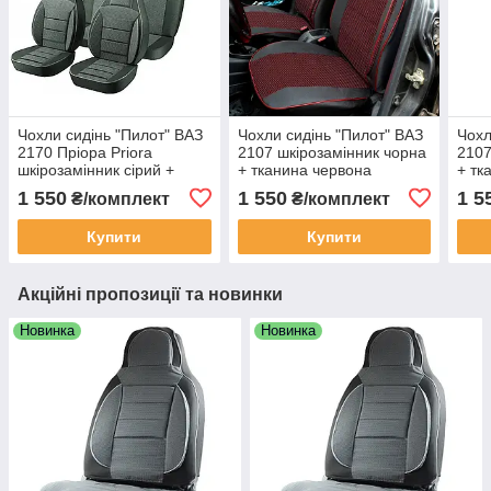
Чохли сидінь "Пилот" ВАЗ
Чохли сидінь "Пилот" ВАЗ
Чохл
2170 Пріора Priora
2107 шкірозамінник чорна
2107
шкірозамінник сірий +
+ тканина червона
+ тк
тканина сіра
1 550
1 550
1 5
₴/комплект
₴/комплект
Купити
Купити
Акційні пропозиції та новинки
Новинка
Новинка