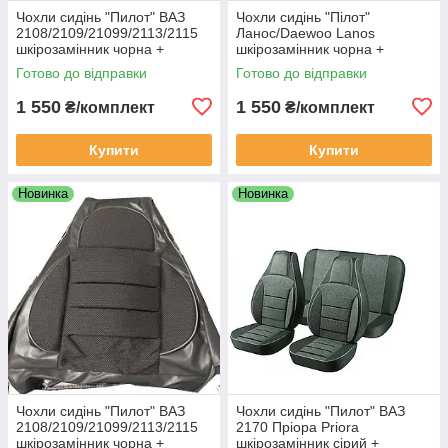
Чохли сидінь "Пилот" ВАЗ
Чохли сидінь "Пілот"
2108/2109/21099/2113/2115
Ланос/Daewoo Lanos
шкірозамінник чорна +
шкірозамінник чорна +
шкірозамінник чорна
тканина червона
Готово до відправки
Готово до відправки
1 550
1 550
₴/комплект
₴/комплект
Купити
Купити
Новинка
Новинка
Чохли сидінь "Пилот" ВАЗ
Чохли сидінь "Пилот" ВАЗ
2108/2109/21099/2113/2115
2170 Пріора Priora
шкірозамінник чорна +
шкірозамінник сірий +