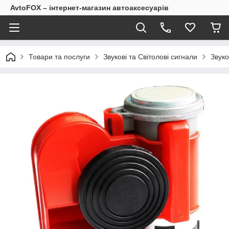
AvtoFOX – інтернет-магазин автоаксесуарів
Товари та послуги
Звукові та Світолові сигнали
Звуко