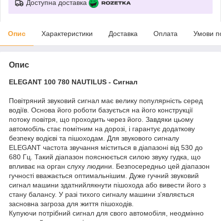
Доступна доставка
Опис
Характеристики
Доставка
Оплата
Умови п
Опис
ELEGANT 100 780 NAUTILUS - Сигнал
Повітряний звуковий сигнал має велику популярність серед
водіїв. Основа його роботи базується на його конструкції
потоку повітря, що проходить через його. Завдяки цьому
автомобіль стає помітним на дорозі, і гарантує додаткову
безпеку водієві та пішоходам. Для звукового сигналу
ELEGANT частота звучання міститься в діапазоні від 530 до
680 Гц. Такий діапазон пояснюється силою звуку гудка, що
впливає на орган слуху людини. Безпосередньо цей діапазон
гучності вважається оптимальнішим. Дуже гучний звуковий
сигнал машини здатнийлякнути пішохода або вивести його з
стану балансу. У разі тихого сигналу машини з'являється
засновна загроза для життя пішоходів.
Купуючи потрібний сигнал для свого автомобіля, неодмінно