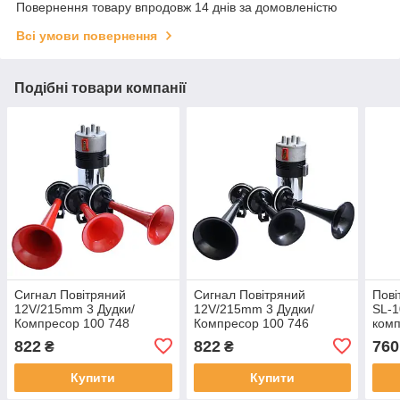
Повернення товару впродовж 14 днів за домовленістю
Всі умови повернення
Подібні товари компанії
Сигнал Повітряний
Сигнал Повітряний
Пові
12V/215mm 3 Дудки/
12V/215mm 3 Дудки/
SL-1
Компресор 100 748
Компресор 100 746
комп
Elegant червоний
Elegant чорний
хро
822
822
760
₴
₴
Купити
Купити