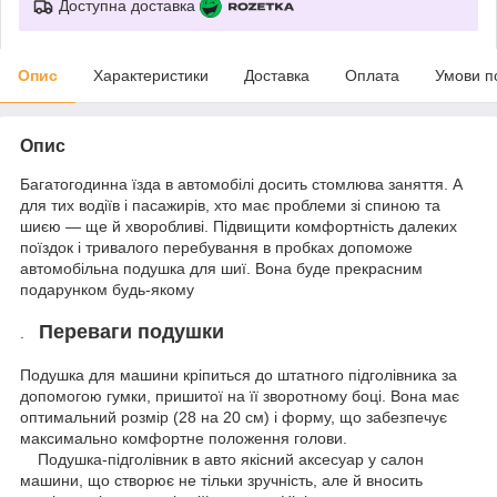
Доступна доставка
Опис
Характеристики
Доставка
Оплата
Умови п
Опис
Багатогодинна їзда в автомобілі досить стомлюва заняття. А
для тих водіїв і пасажирів, хто має проблеми зі спиною та
шиєю — ще й хворобливі. Підвищити комфортність далеких
поїздок і тривалого перебування в пробках допоможе
автомобільна подушка для шиї. Вона буде прекрасним
подарунком будь-якому
Переваги подушки
.
Подушка для машини кріпиться до штатного підголівника за
допомогою гумки, пришитої на її зворотному боці. Вона має
оптимальний розмір (28 на 20 см) і форму, що забезпечує
максимально комфортне положення голови.
Подушка-підголівник в авто якісний аксесуар у салон
машини, що створює не тільки зручність, але й вносить