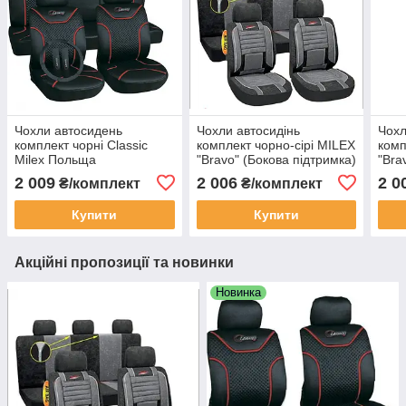
Чохли автосидень
Чохли автосидінь
Чохл
комплект чорні Classic
комплект чорно-сірі MILEX
комп
Milex Польща
"Bravo" (Бокова підтримка)
"Bra
Польща
Пол
2 009
2 006
2 0
₴/комплект
₴/комплект
Купити
Купити
Акційні пропозиції та новинки
Новинка