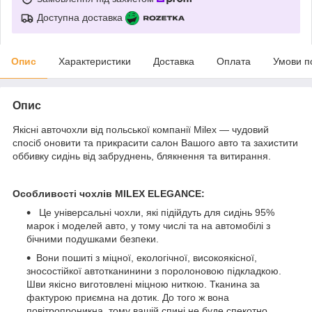
Доступна доставка
Опис
Характеристики
Доставка
Оплата
Умови п
Опис
Якісні авточохли від польської компанії Milex — чудовий
спосіб оновити та прикрасити салон Вашого авто та захистити
оббивку сидінь від забруднень, блякнення та витирання.
Особливості чохлів MILEX ELEGANCE:
Це універсальні чохли, які підійдуть для сидінь 95%
марок і моделей авто, у тому числі та на автомобілі з
бічними подушками безпеки.
Вони пошиті з міцної, екологічної, високоякісної,
зносостійкої автотканинини з поролоновою підкладкою.
Шви якісно виготовлені міцною ниткою. Тканина за
фактурою приємна на дотик. До того ж вона
повітропроникна, тому вашій спині не буде спекотно