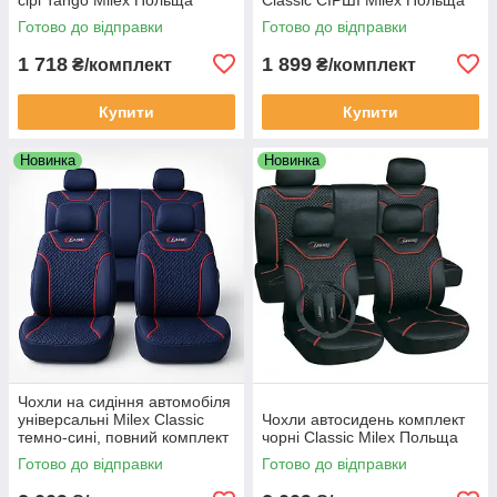
Готово до відправки
Готово до відправки
1 718
1 899
₴/комплект
₴/комплект
Купити
Купити
Новинка
Новинка
Чохли на сидіння автомобіля
універсальні Milex Classic
Чохли автосидень комплект
темно-сині, повний комплект
чорні Classic Milex Польща
Готово до відправки
Готово до відправки