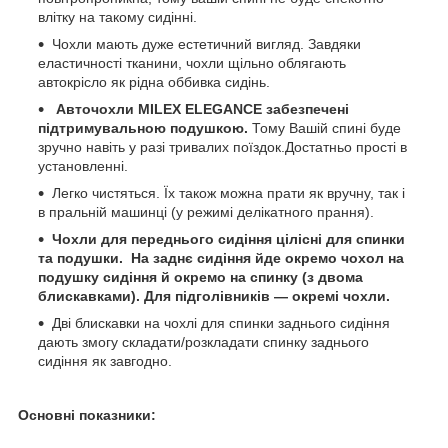
влітку на такому сидінні.
Чохли мають дуже естетичний вигляд. Завдяки
еластичності тканини, чохли щільно облягають
автокрісло як рідна оббивка сидінь.
Авточохли MILEX ELEGANCE забезпечені
підтримувальною подушкою.
Тому Вашій спині буде
зручно навіть у разі тривалих поїздок.Достатньо прості в
установленні.
Легко чистяться. Їх також можна прати як вручну, так і
в пральній машинці (у режимі делікатного прання).
Чохли для переднього сидіння цілісні для спинки
та подушки. На заднє сидіння йде окремо чохол на
подушку сидіння й окремо на спинку (з двома
блискавками). Для підголівників — окремі чохли.
Дві блискавки на чохлі для спинки заднього сидіння
дають змогу складати/розкладати спинку заднього
сидіння як завгодно.
Основні показники: