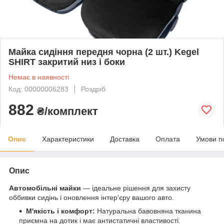
Майка сидіння передня чорна (2 шт.) Kegel
SHIRT закритий низ і боки
Немає в наявності
Код: 00000006283
Роздріб
882
₴/комплект
Опис
Характеристики
Доставка
Оплата
Умови п
Опис
Автомобільні майки
— ідеальне рішення для захисту
оббивки сидінь і оновлення інтер'єру вашого авто.
М'якість і комфорт:
Натуральна бавовняна тканина
приємна на дотик і має антистатичні властивості.