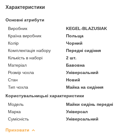
Характеристики
Основні атрибути
Виробник
KEGEL-BLAZUSIAK
Країна виробник
Польща
Колір
Чорний
Комплектація набору
Передні сидіння
Кількість в наборі
2 шт.
Матеріал
Бавовна
Розмір чохла
Універсальний
Стан
Новий
Тип чохла
Майка на сидіння
Користувальницькі характеристики
Мoдель
Майки сидінь передні
Марка
Універсал
Сумісність
Універсальний
Приховати