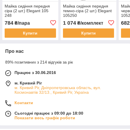
Майка сидіння передня
Майка сидіння передня
Майк
сіра (2 шт.) Elegant 105
темно-сіра (2 шт.) Elegant
черв
248
105250
105
784
1 074
682
₴/пара
₴/комплект
Купити
Купити
Про нас
89% позитивних з 214 відгуків за рік
Працює з 30.06.2016
м. Кривий Ріг
м. Кривий Ріг, Дніпропетровська область, вул.
Космонавтів 32/13., Кривий Ріг, Україна
Контакти
Сьогодні працює з 09:00 до 18:00
Показати весь графік роботи