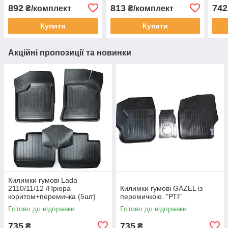
(4шт
892
813
742
₴/комплект
₴/комплект
Купити
Купити
Акційні пропозиції та новинки
Килимки гумові Lada
2110/11/12 /Пріора
Килимки гумові GAZEL із
коритом+перемичка (5шт)
перемичкою. "РТІ"
"Дубно"
Готово до відправки
Готово до відправки
735
735
₴
₴