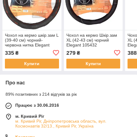
Чохол на кермо шкір.зам L
Чохол на кермо Шкір.зам
Чохо
(39-40 см) чорний-
XL (42-43 см) чорний
XL (
червона нитка Elegant
Elegant 105432
Eleg
105466 Масажний
335
279
388
₴
₴
Купити
Купити
Про нас
89% позитивних з 214 відгуків за рік
Працює з 30.06.2016
м. Кривий Ріг
м. Кривий Ріг, Дніпропетровська область, вул.
Космонавтів 32/13., Кривий Ріг, Україна
Контакти