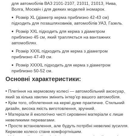
для автомобілів ВАЗ 2101-2107, 21011, 21013, Нива,
Волга, Москвіч і для деяких моделей іномарок.
Розмір XL (діаметр керма приблизно 42-43 см)
підходить для позашляховиків, автомобілів УАЗ, Газель.
Розмір XXL підходить для керма з діаметром
приблизно 45 см, який трапляється на вантажних
автомобілях.
Розмір XXXL підходить для керма з діаметром
приблизно 47-49 см.
Розмір XXXXL підходить для керма з діаметром
приблизно 50-52 см.
Основні характеристики:
• Плетіння на кермовому колесі — автомобільний аксесуар,
який за кілька хвилин змінить інтер'єр вашого автомобіля.
• Крім того, обплетення на кермі дуже практичне. Стильний
дизайн, висока якість виготовлення, зручний.
• Матеріали й екологічно чисті сировинні матеріали є лише
невеликими перевагами.
• Просте встановлення, але будуть потрібні невеликі зусилля.
Кермове колесо стане комфортнішим.