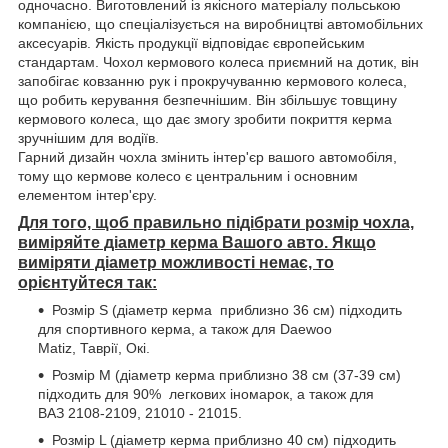
одночасно. Виготовлений із якісного матеріалу польською
компанією, що спеціалізується на виробництві автомобільних
аксесуарів. Якість продукції відповідає європейським
стандартам. Чохол кермового колеса приємний на дотик, він
запобігає ковзанню рук і прокручуванню кермового колеса,
що робить керування безпечнішим. Він збільшує товщину
кермового колеса, що дає змогу зробити покриття керма
зручнішим для водіїв.
Гарний дизайн чохла змінить інтер'єр вашого автомобіля,
тому що кермове колесо є центральним і основним
елементом інтер'єру.
Для того, щоб правильно підібрати розмір чохла,
виміряйте діаметр керма Вашого авто. Якщо
виміряти діаметр можливості немає, то
орієнтуйтеся так:
Розмір S (діаметр керма приблизно 36 см) підходить
для спортивного керма, а також для Daewoo
Matiz, Таврії, Окі.
Розмір М (діаметр керма приблизно 38 см (37-39 см)
підходить для 90% легкових іномарок, а також для
ВАЗ 2108-2109, 21010 - 21015.
Розмір L (діаметр керма приблизно 40 см) підходить