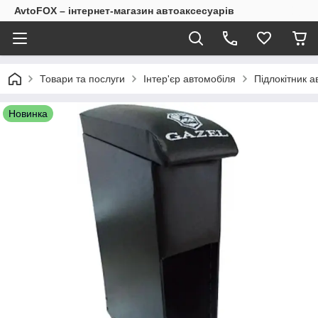
AvtoFOX – інтернет-магазин автоаксесуарів
Товари та послуги
Інтер'єр автомобіля
Підлокітник а
Новинка