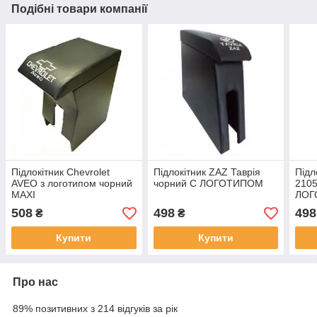
Подібні товари компанії
Підлокітник Chevrolet
Підлокітник ZAZ Таврія
Підл
AVEO з логотипом чорний
чорний C ЛОГОТИПОМ
2105
MAXI
ЛОГ
508
498
498
₴
₴
Купити
Купити
Про нас
89% позитивних з 214 відгуків за рік