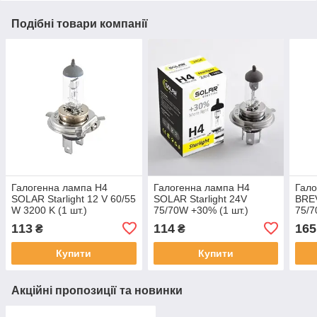
Подібні товари компанії
Галогенна лампа H4
Галогенна лампа H4
Гало
SOLAR Starlight 12 V 60/55
SOLAR Starlight 24V
BREV
W 3200 K (1 шт.)
75/70W +30% (1 шт.)
75/7
113
114
165
₴
₴
Купити
Купити
Акційні пропозиції та новинки