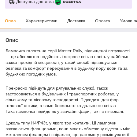
Доступна доставка
Опис
Характеристики
Доставка
Оплата
Умови п
Опис
Лампочка галогенна серії Master Rally, підвищеної потужності
— це абсолютна надійність і яскраве світло навіть у найбільш
важко прохідній місцевості, у такий спосіб підвищується
безпека та комфорт пересування в будь-яку пору доби та за
будь-яких погодних умов.
Прекрасно підійдуть для рятувальних служб, також
застосовуються в будівельних і транспортних роботах, у
сільському та лісовому господарстві. Підходить для фар
головної оптики, а саме ближнього та дальнього світла.
Така лампочка підійде як у звичайні фари, так і в лінзовані.
Цоколь типу Н4/P43t, у якого три контакти. Ці лампочки
вважаються фланцевими, вони мають обмежену відстань між
металевим фланцем і спіраллю, що дає змогу розміщувати її