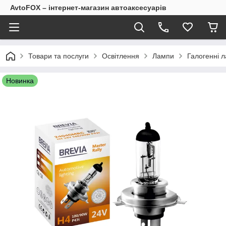
AvtoFOX – інтернет-магазин автоаксесуарів
Товари та послуги
Освітлення
Лампи
Галогенні 
Новинка