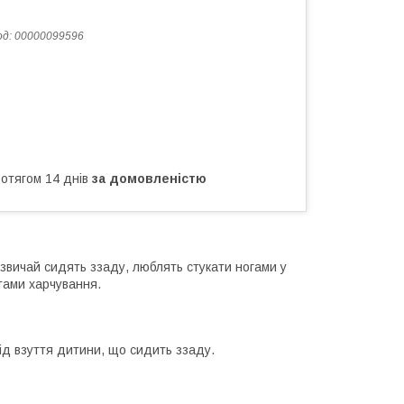
од:
00000099596
ротягом 14 днів
за домовленістю
зазвичай сидять ззаду, люблять стукати ногами у
тами харчування.
ід взуття дитини, що сидить ззаду.