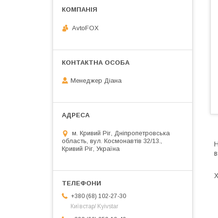
AvtoFOX
Менеджер Діана
м. Кривий Ріг, Дніпропетровська
область, вул. Космонавтів 32/13.,
Н
Кривий Ріг, Україна
в
+380 (68) 102-27-30
Київстар/ Kyivstar