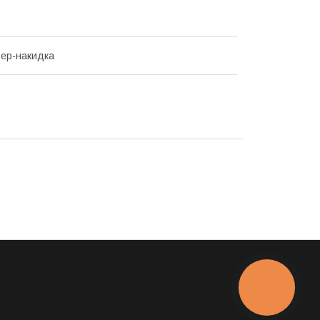
ер-накидка
КНОПКА
ЗВ'ЯЗКУ