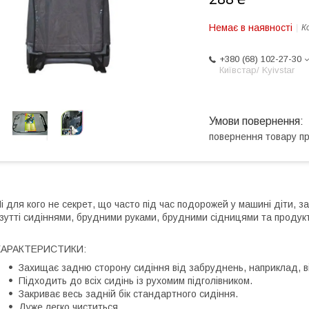
Немає в наявності
К
+380 (68) 102-27-30
Київстар/ Kyivstar
повернення товару п
і для кого не секрет, що часто під час подорожей у машині діти, 
зутті сидіннями, брудними руками, брудними сідницями та продук
ХАРАКТЕРИСТИКИ:
Захищає задню сторону сидіння від забруднень, наприклад, в
Підходить до всіх сидінь із рухомим підголівником.
Закриває весь задній бік стандартного сидіння.
Дуже легко чиститься.