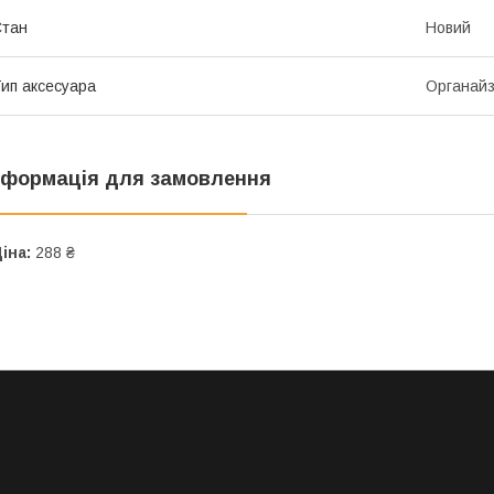
Стан
Новий
ип аксесуара
Органайз
нформація для замовлення
іна:
288 ₴