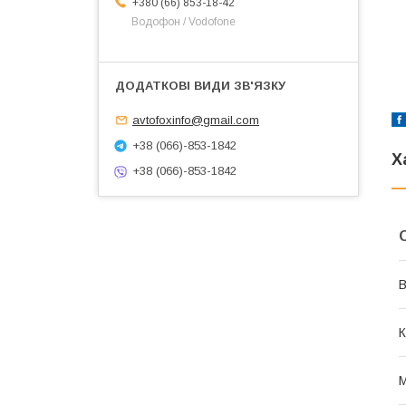
+380 (66) 853-18-42
Водофон / Vodofone
avtofoxinfo@gmail.com
+38 (066)-853-1842
Х
+38 (066)-853-1842
В
К
М