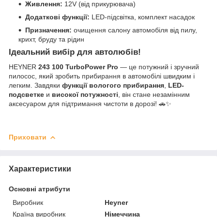
Живлення:
12V (від прикурювача)
Додаткові функції:
LED-підсвітка, комплект насадок
Призначення:
очищення салону автомобіля від пилу,
крихт, бруду та рідин
Ідеальний вибір для автолюбів!
HEYNER
243 100 TurboPower Pro
— це потужний і зручний
пилосос, який зробить прибирання в автомобілі швидким і
легким. Завдяки
функції вологого прибирання
,
LED-
подсветке
и
високої потужності
, він стане незамінним
аксесуаром для підтримання чистоти в дорозі! 🚗✨
Приховати
Характеристики
Основні атрибути
Виробник
Heyner
Країна виробник
Німеччина