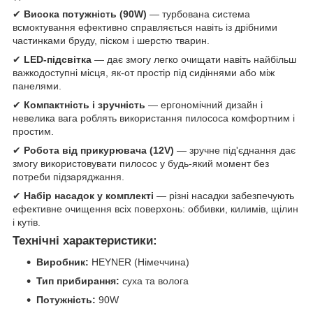
✔
Висока потужність (90W)
— турбована система
всмоктування ефективно справляється навіть із дрібними
частинками бруду, піском і шерстю тварин.
✔
LED-підсвітка
— дає змогу легко очищати навіть найбільш
важкодоступні місця, як-от простір під сидіннями або між
панелями.
✔
Компактність і зручність
— ергономічний дизайн і
невелика вага роблять використання пилососа комфортним і
простим.
✔
Робота від прикурювача (12V)
— зручне під'єднання дає
змогу використовувати пилосос у будь-який момент без
потреби підзаряджання.
✔
Набір насадок у комплекті
— різні насадки забезпечують
ефективне очищення всіх поверхонь: оббивки, килимів, щілин
і кутів.
Технічні характеристики:
Виробник:
HEYNER (Німеччина)
Тип прибирання:
суха та волога
Потужність:
90W