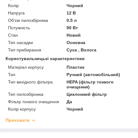
Колір
Чорний
Напруга
12 В
Об'єм пилозбірника
0.5 л
Потужність
90 Вт
Стан
Новий
Тип насадки
Основна
Тип прибирання
Суха , Волога
Користувальницькі характеристики
Матеріал корпусу
Пластик
Тип
Ручний (автомобільний)
Тип вихідного фільтра
HEPA (фільтр тонкого
очищення)
Тип пилозбірника
Циклонний фільтр
Фільтр тонкого очищення
Да
Колір корпусу
Чорний
Приховати