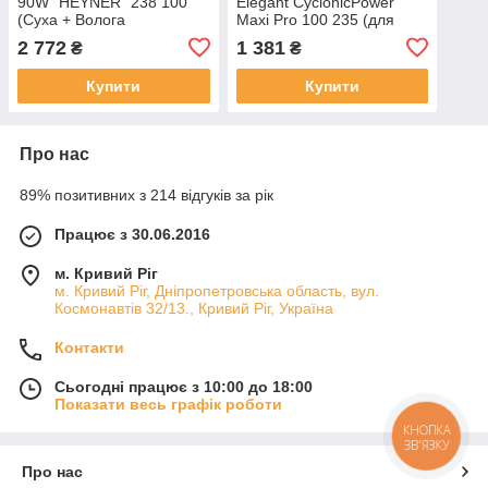
90W "HEYNER" 238 100
Elegant CyclonicPower
(Суха + Волога
Maxi Pro 100 235 (для
прибирання + Акум.
сухого та вологого
2 772
1 381
₴
₴
2500mA+ LED-підсвітка)
прибирання)
Купити
Купити
Про нас
89% позитивних з 214 відгуків за рік
Працює з 30.06.2016
м. Кривий Ріг
м. Кривий Ріг, Дніпропетровська область, вул.
Космонавтів 32/13., Кривий Ріг, Україна
Контакти
Сьогодні працює з 10:00 до 18:00
Показати весь графік роботи
КНОПКА
ЗВ'ЯЗКУ
Про нас