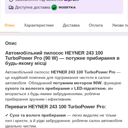
Доступна доставка
Опис
Характеристики
Доставка
Оплата
Умови п
Опис
Автомобільний пилосос HEYNER 243 100
TurboPower Pro (90 W) — потужне прибирання в
будь-якому місці
Автомобільний пилосос
HEYNER 243 100 TurboPower Pro
—
це надійний помічник для підтримання чистоти в салоні
автомобіля. Обладнаний
потужним мотором 90W
, функцією
сухого та вологого прибирання
и
LED-підсвіткою
, він
впорається з будь-якими забрудненнями, роблячи
прибирання зручним і ефективним.
Переваги HEYNER 243 100 TurboPower Pro:
✔
Сухе та вологе прибирання
— легко видаляє не тільки
пил і крихти, а й рідкі забруднення, роблячи салон автомобіля
ідеально чистим.