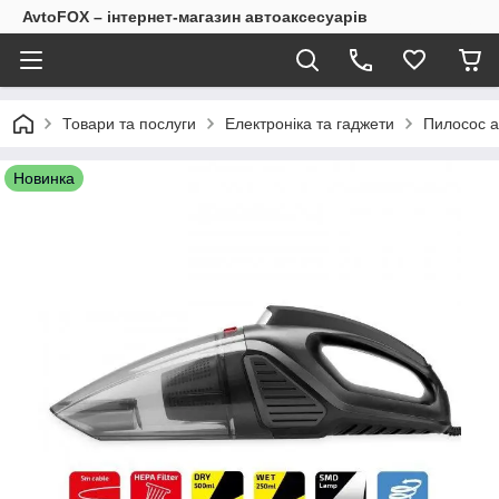
AvtoFOX – інтернет-магазин автоаксесуарів
Товари та послуги
Електроніка та гаджети
Пилосос а
Новинка