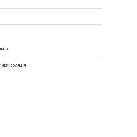
льна
ійка ізоляція