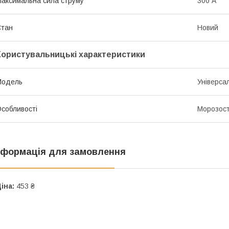
аксимальна сила струму
300 А
Стан
Новий
Користувальницькі характеристики
Мoдель
Універса
собливості
Морозост
нформація для замовлення
іна:
453 ₴