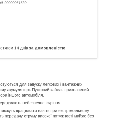
од:
00000061630
ротягом 14 днів
за домовленістю
вуються для запуску легкових і вантажних
ному акумуляторі. Пусковий кабель призначений
ора іншого автомобіля.
переджають небезпечне іскріння.
і і можуть працювати навіть при екстремальному
ть передачу струму високої потужності майже без