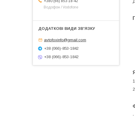
Д
+380 (66) 853-18-42
Водофон / Vodofone
avtofoxinfo@gmail.com
+38 (066)-853-1842
+38 (066)-853-1842
1
2
-