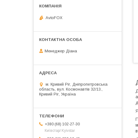
AvtoFOX
Менеджер Діана
м. Кривий Ріг, Дніпропетровська
область, вул. Космонавтів 32/13.,
Д
Кривий Ріг, Україна
а
д
Я
П
+380 (68) 102-27-30
м
в
Київстар/ Kyivstar