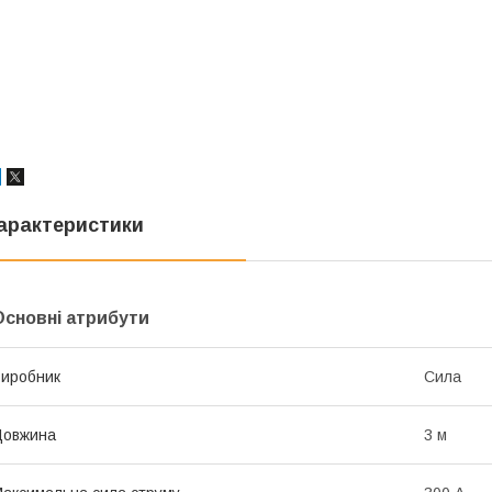
арактеристики
Основні атрибути
иробник
Сила
Довжина
3 м