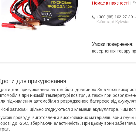
Немає в наявності
К
+380 (68) 102-27-30
Київстар/ Kyivstar
повернення товару п
Дроти для прикурювання
роти для прикурювання автомобіля довжиною 3м в чохлі використо
втомобілів при низькій температурі повітря, а також при розрядже
ля підживлення автомобіля з розрядженою батареєю від акумулят
кісні затискачі щільно з'єднуються з клемами акумулятора, чим по
ускові проводу виготовлені з високоякісних матеріалів, вони гнучк
орозі до -25С, зберігаючи еластичність. При цьому вони забезпеча
трат.