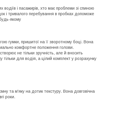
 водіїв і пасажирів, хто має проблеми зі спиною
ок і тривалого перебування в пробках допоможе
 будь-якому
ою гумки, пришитої на її зворотному боці. Вона
симально комфортне положення голови.
творює не тільки зручність, але й вносить
у тільки для водія, а цілий комплект у розрахунку
мну та м'яку на дотик текстуру. Вона довговічна
гі роки.