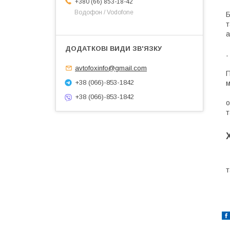
+380 (66) 853-18-42
Водофон / Vodofone
Б
т
а
avtofoxinfo@gmail.com
П
+38 (066)-853-1842
м
П
+38 (066)-853-1842
о
т
П
т
Д