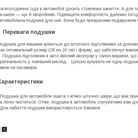
агатогодинна їзда в автомобілі досить стомлюва заняття. А для тих
а шиєю — ще й хворобливі. Підвищити комфортність далеких поїзд
втомобільна подушка для шиї. Вона буде прекрасним подарунком
Переваги подушки
.
одушка для машини кріпиться до штатного підголівника за допомог
ає оптимальний розмір (28 на 20 см) і форму, що забезпечує мак
одушка-підголівник в авто якісний аксесуар у салон машини, що с
ригінальність у зовнішній вигляд. Цілісно купувати не одну подушк
акож на пасажирів.
Характеристики
одушка для автомобіля зшита з м'якої штучної шкіри, що має приє
а легко чиститься. Отже, подушка в автомобіль слугуватиме вам дов
ля набиття подушки використовується бавовна