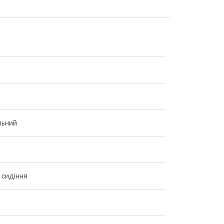
льний
 сидіння