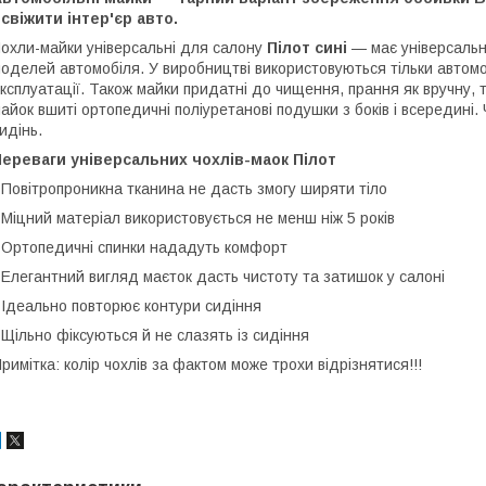
свіжити інтер'єр авто.
охли-майки універсальні для салону
Пілот сині
— має універсальни
оделей автомобіля. У виробництві використовуються тільки автомобі
ксплуатації. Також майки придатні до чищення, прання як вручну, 
айок вшиті ортопедичні поліуретанові подушки з боків і всередин
идінь.
ереваги універсальних чохлів-маок Пілот
 Повітропроникна тканина не дасть змогу ширяти тіло
 Міцний матеріал використовується не менш ніж 5 років
 Ортопедичні спинки нададуть комфорт
 Елегантний вигляд маєток дасть чистоту та затишок у салоні
 Ідеально повторює контури сидіння
 Щільно фіксуються й не слазять із сидіння
римітка: колір чохлів за фактом може трохи відрізнятися!!!