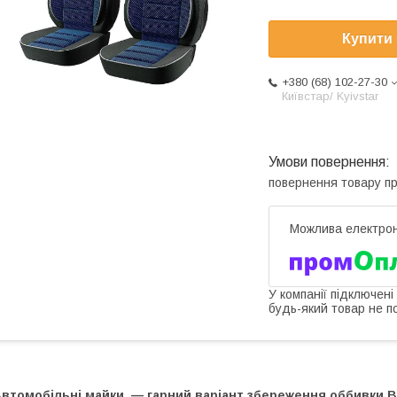
Купити
+380 (68) 102-27-30
Київстар/ Kyivstar
повернення товару п
У компанії підключені
будь-який товар не п
Автомобільні майки — гарний варіант збереження оббивки В