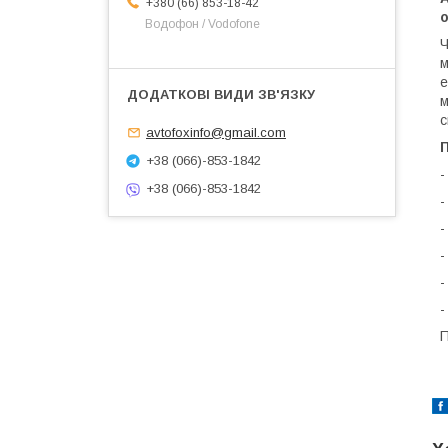
+380 (66) 853-18-42
о
Водофон / Vodofone
Ч
м
е
м
с
avtofoxinfo@gmail.com
П
+38 (066)-853-1842
-
+38 (066)-853-1842
-
-
-
-
-
П