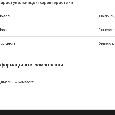
Користувальницькі характеристики
Мoдель
Майки си
Марка
Універса
умісність
Універса
нформація для замовлення
іна:
956 ₴/комплект