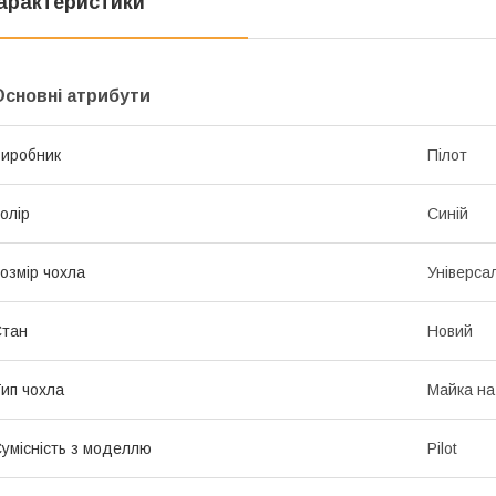
арактеристики
Основні атрибути
иробник
Пілот
олір
Синій
озмір чохла
Універса
Стан
Новий
ип чохла
Майка на
умісність з моделлю
Pilot