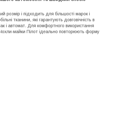
й розмір і підходить для більшості марок і
льні тканини, які гарантують довговічність в
так і автомат. Для комфортного використання
і. Чохли-майки Пілот ідеально повторюють форму