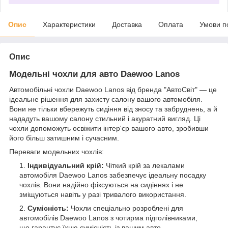
Опис
Характеристики
Доставка
Оплата
Умови п
Опис
Модельні чохли для авто Daewoo Lanos
Автомобільні чохли Daewoo Lanos від бренда "АвтоСвіт" — це
ідеальне рішення для захисту салону вашого автомобіля.
Вони не тільки вбережуть сидіння від зносу та забруднень, а й
нададуть вашому салону стильний і акуратний вигляд. Ці
чохли допоможуть освіжити інтер'єр вашого авто, зробивши
його більш затишним і сучасним.
Переваги модельних чохлів:
Індивідуальний крій:
Чіткий крій за лекалами
автомобіля Daewoo Lanos забезпечує ідеальну посадку
чохлів. Вони надійно фіксуються на сидіннях і не
зміщуються навіть у разі тривалого використання.
Сумісність:
Чохли спеціально розроблені для
автомобілів Daewoo Lanos з чотирма підголівниками,
що гарантує їхню сумісність із вашим авто.