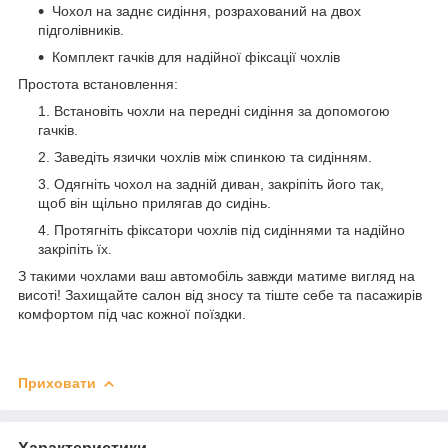
Чохол на заднє сидіння, розрахований на двох
підголівників.
Комплект гачків для надійної фіксації чохлів
Простота встановлення:
Встановіть чохли на передні сидіння за допомогою
гачків.
Заведіть язички чохлів між спинкою та сидінням.
Одягніть чохол на задній диван, закріпіть його так,
щоб він щільно прилягав до сидінь.
Протягніть фіксатори чохлів під сидіннями та надійно
закріпіть їх.
З такими чохлами ваш автомобіль завжди матиме вигляд на
висоті! Захищайте салон від зносу та тіште себе та пасажирів
комфортом під час кожної поїздки.
Приховати