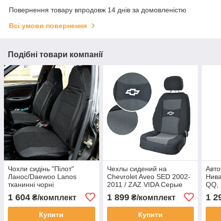
Повернення товару впродовж 14 днів за домовленістю
Всі умови повернення
Подібні товари компанії
Чохли сидінь "Пілот"
Чехлы сидений на
Авто
Ланос/Daewoo Lanos
Chevrolet Aveo SED 2002-
Нива
тканинні чорні
2011 / ZAZ VIDA Серые
QQ, 
АвтоСвіт
чорн
1 604
1 899
1 2
₴/комплект
₴/комплект
Купити
Купити