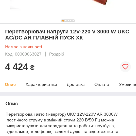
Перетворювач напруги 12V-220 V 3000 W UKC
AC/DC AR ПЛАВНІЙ ПУСК ХК
Немає в наявності
Код: 00000063027
Роздріб
4 424
₴
Опис
Характеристики
Доставка
Оплата
Умови п
Опис
Перетворювач авто (інвертор) UKC 12V-220V AR 3000W
постійного струму в змінний струм 220 В/50 Гц можна
використовувати для заряджання та роботи: ноутбуків,
відеокамер, телефонів, всілякої аудіо- та відеотехніки та