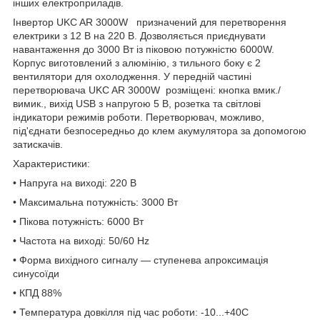
інших електроприладів.
Інвертор UKC AR 3000W призначений для перетворення
електрики з 12 В на 220 В. Дозволяється приєднувати
навантаження до 3000 Вт із піковою потужністю 6000W.
Корпус виготовлений з алюмінію, з тильного боку є 2
вентилятори для охолодження. У передній частині
перетворювача UKC AR 3000W розміщені: кнопка вмик./
вимик., вихід USB з напругою 5 В, розетка та світлові
індикатори режимів роботи. Перетворювач, можливо,
під'єднати безпосередньо до клем акумулятора за допомогою
затискачів.
Характеристики:
• Напруга на виході: 220 В
• Максимальна потужність: 3000 Вт
• Пікова потужність: 6000 Вт
• Частота на виході: 50/60 Hz
• Форма вихідного сигналу — ступенева апроксимація
синусоїди
• КПД 88%
• Температура довкілля під час роботи: -10...+40С