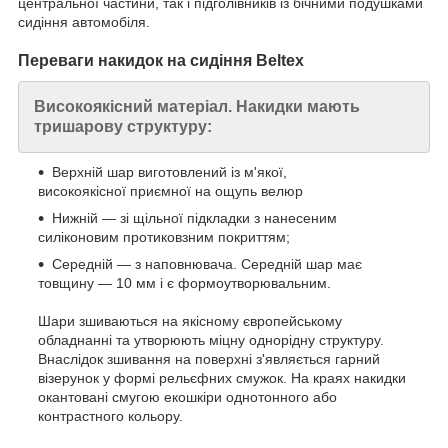
центральної частини, так і підголівників із бічними подушками
сидіння автомобіля.
Переваги накидок на сидіння
Beltex
Високоякісний матеріал. Накидки мають
тришарову структуру:
Верхній шар виготовлений із м'якої,
високоякісної приємної на ощупь велюр
Нижній — зі щільної підкладки з нанесеним
силіконовим протиковзним покриттям;
Середній — з наповнювача. Середній шар має
товщину — 10 мм і є формоутворювальним.
Шари зшиваються на якісному європейському
обладнанні та утворюють міцну однорідну структуру.
Внаслідок зшивання на поверхні з'являється гарний
візерунок у формі рельєфних смужок. На краях накидки
окантовані смугою екошкіри однотонного або
контрастного кольору.