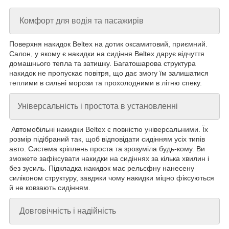
Комфорт для водія та пасажирів
Поверхня накидок Beltex на дотик оксамитовий, приємний.
Салон, у якому є накидки на сидіння Beltex дарує відчуття
домашнього тепла та затишку. Багатошарова структура
накидок не пропускає повітря, що дає змогу їм залишатися
теплими в сильні морози та прохолодними в літню спеку.
Універсальність і простота в установленні
Автомобільні накидки Beltex є повністю універсальними. Їх
розмір підібраний так, щоб відповідати сидінням усіх типів
авто. Система кріплень проста та зрозуміла будь-кому. Ви
зможете зафіксувати накидки на сидіннях за кілька хвилин і
без зусиль. Підкладка накидок має рельєфну нанесену
силіконом структуру, завдяки чому накидки міцно фіксуються
й не ковзають сидінням.
Довговічність і надійність