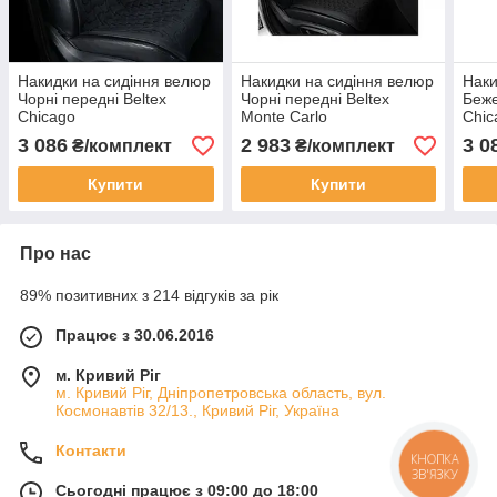
Накидки на сидіння велюр
Накидки на сидіння велюр
Наки
Чорні передні Beltex
Чорні передні Beltex
Беже
Chicago
Monte Carlo
Chic
3 086
2 983
3 0
₴/комплект
₴/комплект
Купити
Купити
Про нас
89% позитивних з 214 відгуків за рік
Працює з 30.06.2016
м. Кривий Ріг
м. Кривий Ріг, Дніпропетровська область, вул.
Космонавтів 32/13., Кривий Ріг, Україна
Контакти
КНОПКА
ЗВ'ЯЗКУ
Сьогодні працює з 09:00 до 18:00