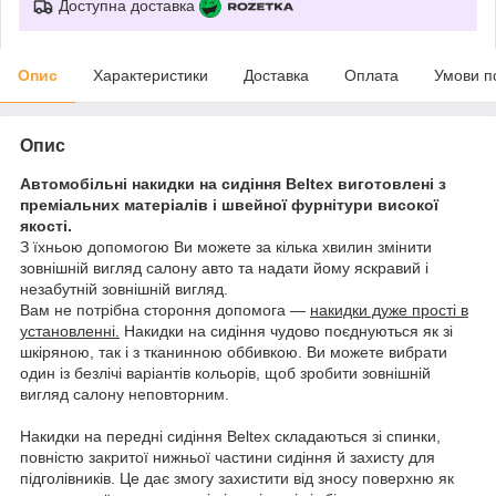
Доступна доставка
Опис
Характеристики
Доставка
Оплата
Умови п
Опис
Автомобільні накидки на сидіння
Beltex
виготовлені з
преміальних матеріалів і швейної фурнітури високої
якості.
З їхньою допомогою Ви можете за кілька хвилин змінити
зовнішній вигляд салону авто та надати йому яскравий і
незабутній зовнішній вигляд.
Вам не потрібна стороння допомога —
накидки дуже прості в
установленні.
Накидки на сидіння чудово поєднуються як зі
шкіряною, так і з тканинною оббивкою. Ви можете вибрати
один із безлічі варіантів кольорів, щоб зробити зовнішній
вигляд салону неповторним.
Накидки на передні сидіння Beltex складаються зі спинки,
повністю закритої нижньої частини сидіння й захисту для
підголівників. Це дає змогу захистити від зносу поверхню як