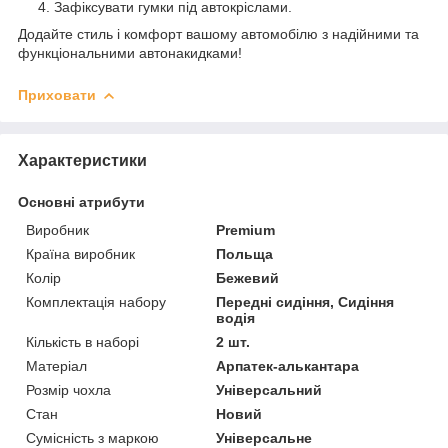
Зафіксувати гумки під автокріслами.
Додайте стиль і комфорт вашому автомобілю з надійними та
функціональними автонакидками!
Приховати
Характеристики
Основні атрибути
Виробник
Premium
Країна виробник
Польща
Колір
Бежевий
Комплектація набору
Передні сидіння, Сидіння
водія
Кількість в наборі
2 шт.
Матеріал
Арпатек-алькантара
Розмір чохла
Універсальний
Стан
Новий
Сумісність з маркою
Універсальне