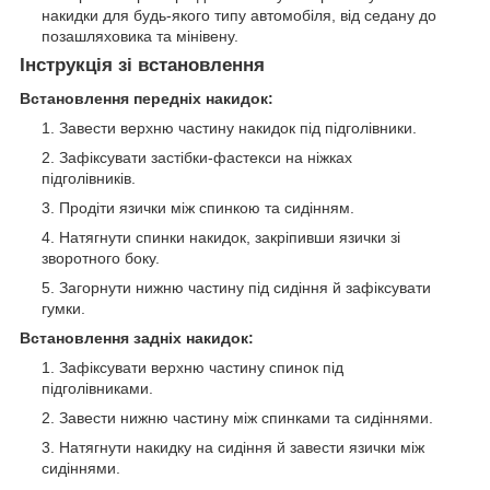
накидки для будь-якого типу автомобіля, від седану до
позашляховика та мінівену.
Інструкція зі встановлення
Встановлення передніх накидок:
Завести верхню частину накидок під підголівники.
Зафіксувати застібки-фастекси на ніжках
підголівників.
Продіти язички між спинкою та сидінням.
Натягнути спинки накидок, закріпивши язички зі
зворотного боку.
Загорнути нижню частину під сидіння й зафіксувати
гумки.
Встановлення задніх накидок:
Зафіксувати верхню частину спинок під
підголівниками.
Завести нижню частину між спинками та сидіннями.
Натягнути накидку на сидіння й завести язички між
сидіннями.