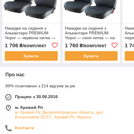
Накидки на сидіння з
Накидки на сидіння з
Наки
Алькантари PREMIUM
Алькантари PREMIUM
Альк
Чорні — червона нитка —
Чорні — синя нитка — на
пере
на передні сидіння широкі
передні сидіння широкі
1 706
1 760
1 7
₴/комплект
₴/комплект
ПОЛЬША
ПОЛЬША
Купити
Купити
Про нас
89% позитивних з 214 відгуків за рік
Працює з 30.06.2016
м. Кривий Ріг
м. Кривий Ріг, Дніпропетровська область, вул.
Космонавтів 32/13., Кривий Ріг, Україна
Контакти