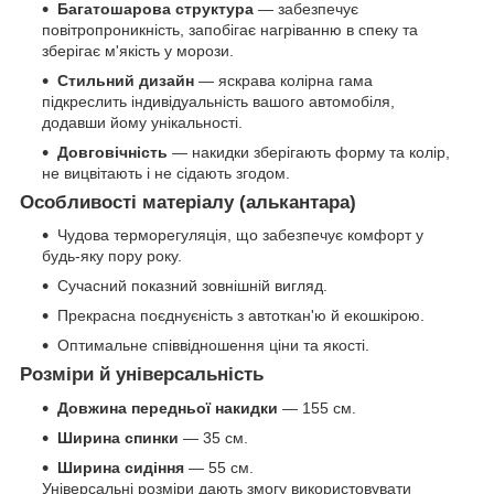
Багатошарова структура
— забезпечує
повітропроникність, запобігає нагріванню в спеку та
зберігає м'якість у морози.
Стильний дизайн
— яскрава колірна гама
підкреслить індивідуальність вашого автомобіля,
додавши йому унікальності.
Довговічність
— накидки зберігають форму та колір,
не вицвітають і не сідають згодом.
Особливості матеріалу (алькантара)
Чудова терморегуляція, що забезпечує комфорт у
будь-яку пору року.
Сучасний показний зовнішній вигляд.
Прекрасна поєднуєність з автоткан'ю й екошкірою.
Оптимальне співвідношення ціни та якості.
Розміри й універсальність
Довжина передньої накидки
— 155 см.
Ширина спинки
— 35 см.
Ширина сидіння
— 55 см.
Універсальні розміри дають змогу використовувати