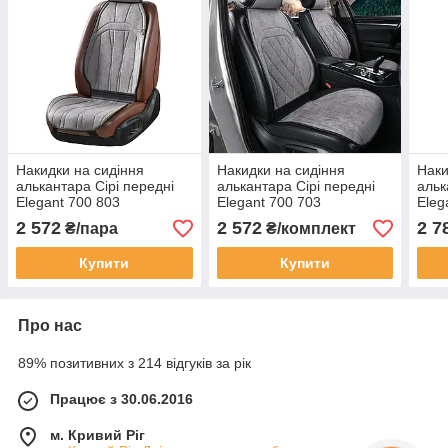
Накидки на сидіння
Накидки на сидіння
Наки
алькантара Сірі передні
алькантара Сірі передні
альк
Elegant 700 803
Elegant 700 703
Eleg
2 572
2 572
2 7
₴/пара
₴/комплект
Купити
Купити
Про нас
89% позитивних з 214 відгуків за рік
Працює з 30.06.2016
м. Кривий Ріг