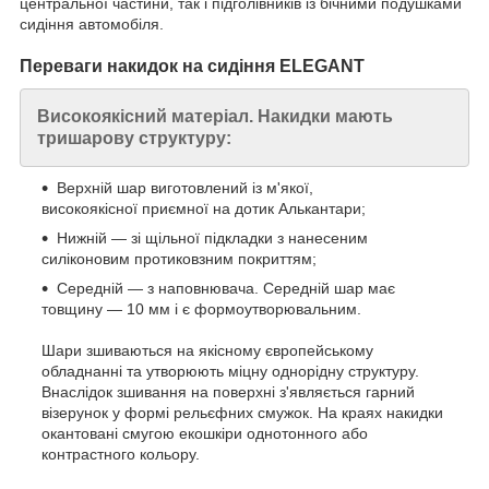
центральної частини, так і підголівників із бічними подушками
сидіння автомобіля.
Переваги накидок на сидіння ELEGANT
Високоякісний матеріал. Накидки мають
тришарову структуру:
Верхній шар виготовлений із м'якої,
високоякісної приємної на дотик Алькантари;
Нижній — зі щільної підкладки з нанесеним
силіконовим протиковзним покриттям;
Середній — з наповнювача. Середній шар має
товщину — 10 мм і є формоутворювальним.
Шари зшиваються на якісному європейському
обладнанні та утворюють міцну однорідну структуру.
Внаслідок зшивання на поверхні з'являється гарний
візерунок у формі рельєфних смужок. На краях накидки
окантовані смугою екошкіри однотонного або
контрастного кольору.