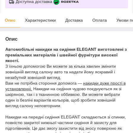
Доступна доставка
Опис
Характеристики
Доставка
Оплата
Умови п
Опис
Автомобільні накидки на сидіння ELEGANT виготовлені з
преміальних матеріалів і швейної фурнітури високої
якості.
З їхньою допомогою Ви можете за кілька хвилин змінити
зовнішній вигляд салону авто та надати йому яскравий і
незабутній зовнішній вигляд.
Вам не потрібна стороння допомога —
накидки дуже прості в
установленні.
Накидки на сидіння чудово поєднуються як зі
шкіряною, так і з тканинною оббивкою. Ви можете вибрати
один із безлічі варіантів кольорів, щоб зробити зовнішній
вигляд салону неповторним.
Накидки на передні сидіння ELEGANT складаються зі спинки,
повністю закритої нижньої частини сидіння й захисту для
підголівників. Це дає змогу захистити від зносу поверхню як