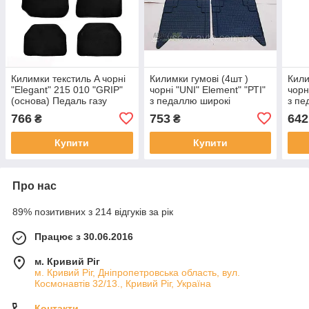
Килимки текстиль A чорні
Килимки гумові (4шт )
Кили
"Elegant" 215 010 "GRIP"
чорні "UNI" Element" "РТІ"
чорн
(основа) Педаль газу
з педаллю широкі
з пе
766
753
642
₴
₴
Купити
Купити
Про нас
89% позитивних з 214 відгуків за рік
Працює з 30.06.2016
м. Кривий Ріг
м. Кривий Ріг, Дніпропетровська область, вул.
Космонавтів 32/13., Кривий Ріг, Україна
Контакти