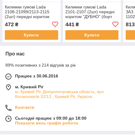
Килимки гумові Lada
Килимки гумові Lada
Кили
2108-21099/2113-2115
2101-2107 (2шт) передні
ЗАЗ 
(2шт) передні коритом
коритом "ДУБНО" (борт
1102
"Дубно" (борт 3см,)
4,5см,)
472
441
813
₴
₴
Купити
Купити
Про нас
89% позитивних з 214 відгуків за рік
Працює з 30.06.2016
м. Кривий Ріг
м. Кривий Ріг, Дніпропетровська область, вул.
Космонавтів 32/13., Кривий Ріг, Україна
Контакти
Сьогодні працює з 09:00 до 18:00
Показати весь графік роботи