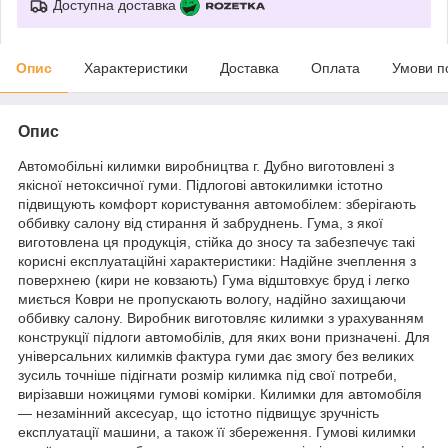
Доступна доставка
Опис
Характеристики
Доставка
Оплата
Умови п
Опис
Автомобільні килимки виробництва г. Дубно виготовлені з
якісної нетоксичної гуми. Підлогові автокилимки істотно
підвищують комфорт користування автомобілем: зберігають
оббивку салону від стирання й забруднень. Гума, з якої
виготовлена ця продукція, стійка до зносу та забезпечує такі
корисні експлуатаційні характеристики: Надійне зчеплення з
поверхнею (кири не ковзають) Гума відштовхує бруд і легко
миється Коври не пропускають вологу, надійно захищаючи
оббивку салону. Виробник виготовляє килимки з урахуванням
конструкції підлоги автомобілів, для яких вони призначені. Для
універсальних килимків фактура гуми дає змогу без великих
зусиль точніше підігнати розмір килимка під свої потреби,
вирізавши ножицями гумові комірки. Килимки для автомобіля
— незамінний аксесуар, що істотно підвищує зручність
експлуатації машини, а також її збереження. Гумові килимки