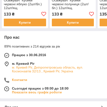
Освіжувач "Кубики"
Освіжувач "Кубики"
Осві
червоні яблуко (2шт/бл.)
червоні полуниця (2шт/
черв
12шт/ящ.
бл.) 12шт/ящ.
12шт
133
133
135
₴
₴
Купити
Купити
Про нас
89% позитивних з 214 відгуків за рік
Працює з 30.06.2016
м. Кривий Ріг
м. Кривий Ріг, Дніпропетровська область, вул.
Космонавтів 32/13., Кривий Ріг, Україна
Контакти
Сьогодні працює з 09:00 до 18:00
Показати весь графік роботи
Про нас