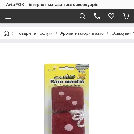
AvtoFOX – інтернет-магазин автоаксесуарів
Товари та послуги
Ароматизатори в авто
Освіжувач 