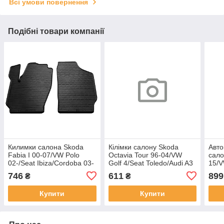
Всі умови повернення
Подібні товари компанії
Килимки салона Skoda
Кілімки салону Skoda
Авто
Fabia I 00-07/VW Polo
Octavia Tour 96-04/VW
сало
02-/Seat Ibiza/Cordoba 03-
Golf 4/Seat Toledo/Audi A3
15/V
(4шт) РТІ
(4шт) Budget "РТІ"
Ibiz
746
611
899
₴
₴
"Дуб
Купити
Купити