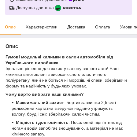
Доступна доставка
Опис
Характеристики
Доставка
Оплата
Умови п
Опис
Гумові модельні килимки в салон автомобіля від
Українського виробника
Ідеальне рішення для захисту салону вашого авто! Наші
килимки виготовлені з високоякісного еластичного
поліуретану, який не боїться ні морозів, ні спеки, зберігаючи
форму та надійність у будь-яких умовах.
Чому варто вибрати наші килимки?
Максимальний захист
: Бортик заввишки 2,5 см і
рельєфний картатий візерунок надійно утримують
вологу, бруд і сніг, зберігаючи салон чистим.
Міцність і довговічність
: Посилений підп'ятник під
ногами водія запобігає зношуванню, а матеріал не має
хімічного запаху.