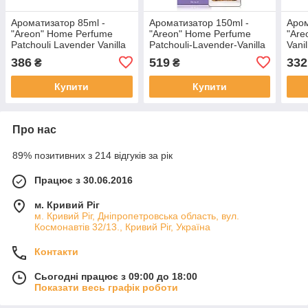
Ароматизатор 85ml -
Ароматизатор 150ml -
Аром
"Areon" Нome Perfume
"Areon" Нome Perfume
"Are
Patchouli Lavender Vanilla
Patchouli-Lavender-Vanilla
Vani
(Пачолі Лаванда ваніль)
(Пачолі-Лаванда-Ваніль)
386
519
332
₴
₴
(PS5)
Купити
Купити
Про нас
89% позитивних з 214 відгуків за рік
Працює з 30.06.2016
м. Кривий Ріг
м. Кривий Ріг, Дніпропетровська область, вул.
Космонавтів 32/13., Кривий Ріг, Україна
Контакти
Сьогодні працює з 09:00 до 18:00
Показати весь графік роботи