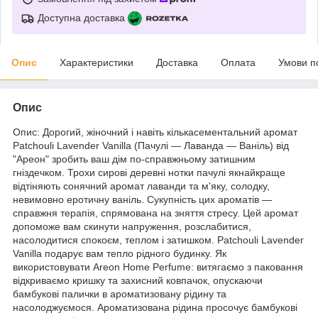
Доступна доставка
Опис
Характеристики
Доставка
Оплата
Умови п
Опис
Опис: Дорогий, жіночний і навіть кількасементальний аромат
Patchouli Lavender Vanilla (Пачулі — Лаванда — Ваніль) від
"Ареон" зробить ваш дім по-справжньому затишним
гніздечком. Трохи сирові деревні нотки пачулі якнайкраще
відтіняють сонячний аромат лаванди та м'яку, солодку,
невимовно еротичну ваніль. Сукупність цих ароматів —
справжня терапія, спрямована на зняття стресу. Цей аромат
допоможе вам скинути напруження, розслабитися,
насолодитися спокоєм, теплом і затишком. Patchouli Lavender
Vanilla подарує вам тепло рідного будинку. Як
використовувати Areon Home Perfume: витягаємо з паковання
відкриваємо кришку та захисний ковпачок, опускаючи
бамбукові палички в ароматизовану рідину та
насолоджуємося. Ароматизована рідина просочує бамбукові