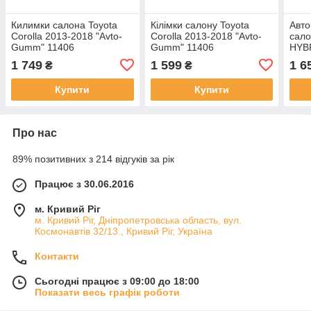
Килимки салона Toyota
Кілімки салону Toyota
Авто
Corolla 2013-2018 "Avto-
Corolla 2013-2018 "Avto-
сало
Gumm" 11406
Gumm" 11406
HYBR
Gum
1 749
1 599
1 6
₴
₴
Купити
Купити
Про нас
89% позитивних з 214 відгуків за рік
Працює з 30.06.2016
м. Кривий Ріг
м. Кривий Ріг, Дніпропетровська область, вул.
Космонавтів 32/13., Кривий Ріг, Україна
Контакти
Сьогодні працює з 09:00 до 18:00
Показати весь графік роботи