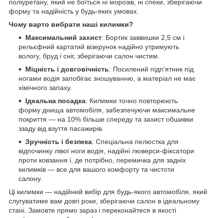
поліуретану, який не боїться ні морозів, ні спеки, зберігаючи
форму та надійність у будь-яких умовах.
Чому варто вибрати наші килимки?
Максимальний захист
: Бортик заввишки 2,5 см і
рельєфний картатий візерунок надійно утримують
вологу, бруд і сніг, зберігаючи салон чистим.
Міцність і довговічність
: Посилений підп'ятник під
ногами водія запобігає зношуванню, а матеріал не має
хімічного запаху.
Ідеальна посадка
: Килимки точно повторюють
форму днища автомобіля, забезпечуючи максимальне
покриття — на 10% більше спереду та захист обшивки
ззаду від взуття пасажирів.
Зручність і безпека
: Спеціальна пелюстка для
відпочинку лівої ноги водія, надійні люверси-фіксатори
проти ковзання і, де потрібно, перемичка для задніх
килимків — все для вашого комфорту та чистоти
салону.
Ці килимки — надійний вибір для будь-якого автомобіля, який
слугуватиме вам довгі роки, зберігаючи салон в ідеальному
стані. Замовте прямо зараз і переконайтеся в якості