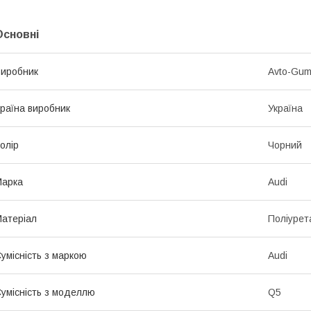
Основні
иробник
Avto-Gu
раїна виробник
Україна
олір
Чорний
Марка
Audi
атеріал
Поліурет
умісність з маркою
Audi
умісність з моделлю
Q5