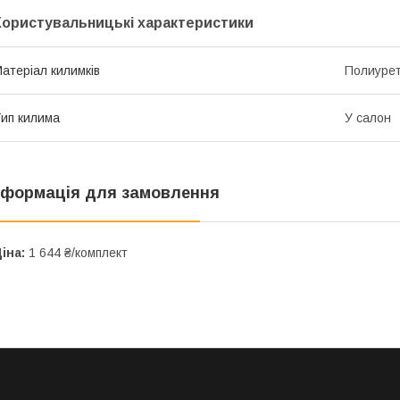
Користувальницькі характеристики
атеріал килимків
Полиуре
ип килима
У салон
нформація для замовлення
іна:
1 644 ₴/комплект