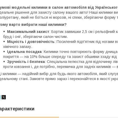
умові модельні килимки в салон автомобіля від Українсько
деальне рішення для захисту салону вашого авто! Наші килимки виг
оліуретану, який не боїться ні морозів, ні спеки, зберігаючи форму 
Чому варто вибрати наші килимки?
Максимальний захист
: Бортик заввишки 2,5 см і рельєфний 
бруд і сніг, зберігаючи салон чистим.
Міцність і довговічність
: Посилений підп'ятник під ногами 
хімічного запаху.
Ідеальна посадка
: Килимки точно повторюють форму днища 
покриття — на 10% більше спереду та захист обшивки ззаду від 
Зручність і безпека
: Спеціальна пелюстка для відпочинку лів
проти ковзання і, де потрібно, перемичка для задніх килимків —
і килимки — надійний вибір для будь-якого автомобіля, який слугу
деальному стані. Замовте прямо зараз і переконайтеся в якості укр
арактеристики