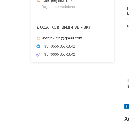
+380 (66) 853-18-42
Водофон / Vodofone
Г
І
п
avtofoxinfo@gmail.com
+38 (066)-853-1842
+38 (066)-853-1842
Ц
і
Х