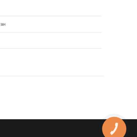
тан
КНОПКА
ЗВ'ЯЗКУ