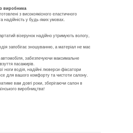
го виробника
отовлені з високоякісного еластичного
та надійність у будь-яких умовах.
картатий візерунок надійно утримують вологу,
водія запобігає зношуванню, а матеріал не має
автомобіля, забезпечуючи максимальне
взуття пасажирів.
ої ноги водія, надійні люверси-фіксатори
 все для вашого комфорту та чистоти салону.
ватиме вам довгі роки, зберігаючи салон в
аїнського виробництва!