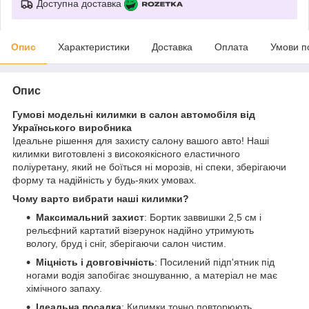
Доступна доставка
Опис
Характеристики
Доставка
Оплата
Умови п
Опис
Гумові модельні килимки в салон автомобіля від
Українського виробника
Ідеальне рішення для захисту салону вашого авто! Наші
килимки виготовлені з високоякісного еластичного
поліуретану, який не боїться ні морозів, ні спеки, зберігаючи
форму та надійність у будь-яких умовах.
Чому варто вибрати наші килимки?
Максимальний захист
: Бортик заввишки 2,5 см і
рельєфний картатий візерунок надійно утримують
вологу, бруд і сніг, зберігаючи салон чистим.
Міцність і довговічність
: Посилений підп'ятник під
ногами водія запобігає зношуванню, а матеріал не має
хімічного запаху.
Ідеальна посадка
: Килимки точно повторюють