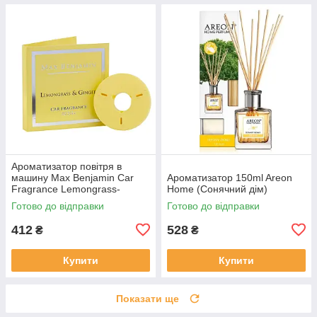
Ароматизатор повітря в
машину Max Benjamin Car
Ароматизатор 150ml Areon
Fragrance Lemongrass-
Нome (Сонячний дім)
Ginger запаска
Готово до відправки
Готово до відправки
412
528
₴
₴
Купити
Купити
Показати ще