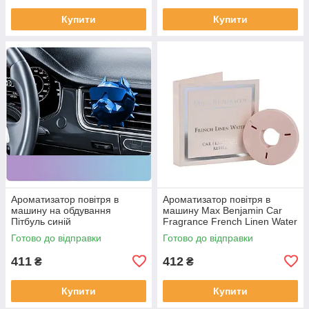
Купити
Купити
Ароматизатор повітря в
Ароматизатор повітря в
машину на обдування
машину Max Benjamin Car
Пітбуль синій
Fragrance French Linen Water
запаска
Готово до відправки
Готово до відправки
411
412
₴
₴
Купити
Купити