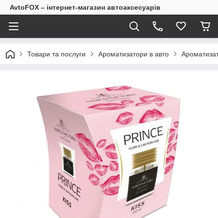
AvtoFOX – інтернет-магазин автоаксесуарів
Товари та послуги
Ароматизатори в авто
Ароматизато