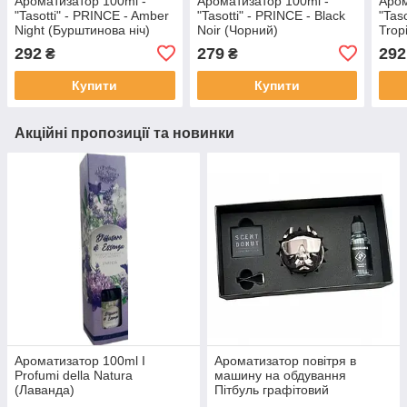
Ароматизатор 100ml -
Ароматизатор 100ml -
Аром
"Tasotti" - PRINCE - Amber
"Tasotti" - PRINCE - Black
"Tas
Night (Бурштинова ніч)
Noir (Чорний)
Trop
292
279
292
₴
₴
Купити
Купити
Акційні пропозиції та новинки
Ароматизатор 100ml I
Ароматизатор повітря в
Profumi della Natura
машину на обдування
(Лаванда)
Пітбуль графітовий