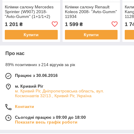
Кілімки салону Mercedes
Кілімки салону Renault
Кили
Sprinter (W907) 2018-
Koleos 2008- "Avto-Gumm"
Kang
"Avto-Gumm" (1+1/1+2)
11934
112
12100
1 201
1 599
1 7
₴
₴
Купити
Купити
Про нас
89% позитивних з 214 відгуків за рік
Працює з 30.06.2016
м. Кривий Ріг
м. Кривий Ріг, Дніпропетровська область, вул.
Космонавтів 32/13., Кривий Ріг, Україна
Контакти
Сьогодні працює з 09:00 до 18:00
Показати весь графік роботи