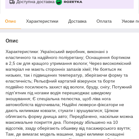
Доступна доставка
Опис
Характеристики
Доставка
Оплата
Умови п
Опис
Характеристики: Український виробник, виконані з
еластичного та надійного поліуретану; Оснащення бортиком
в 2,5 см для кращого утримання вологи; Через високоякісний
матеріал не мають сторонніх запахів хімії; Не бояться як
низьких, так і підвищених температур, зберігаючи форму та
еластичність; Рельєфний картатий візерунок та борти
подвійно посилюють захист від вологи, бруду, снігу; Потужний
підп'ятник під ногами водія перешкоджає швидкому
зношування; Є спеціальна пелюстка, щоб ліва нога
автомобіліста відпочивала; Надійні люверси-фіксатори не
дають килимкам ковзати, стукати і зрушуватися; Цілком
облягають форму днища авто; Передбачено, наскільки можна
максимальне покриття дна. Попереду збільшено на 10
відсотків, ззаду оберігають обшивку від пасажирського взуття;
Там, де вимагає модель машини, задні килимки оснащені