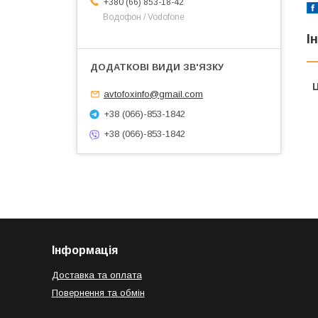
+380 (66) 853-18-42
Водофон / Vodofone
І
Ц
avtofoxinfo@gmail.com
+38 (066)-853-1842
+38 (066)-853-1842
Інформація
Доставка та оплата
Повернення та обмін