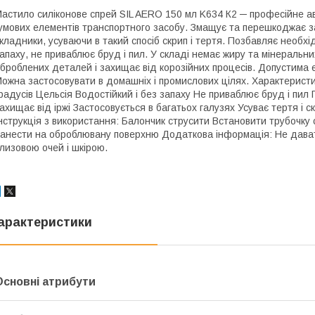
астило силіконове спрей SIL AERO 150 мл K634 К2 ─ професійне ав
умових елементів транспортного засобу. Змащує та перешкоджає з
кладники, усуваючи в такий спосіб скрип і тертя. Позбавляє необхі
апаху, не приваблює бруд і пил. У складі немає жиру та мінеральн
броблених деталей і захищає від корозійних процесів. Допустима е
ожна застосовувати в домашніх і промислових цілях. Характеристи
радусів Цельсія Водостійкий і без запаху Не приваблює бруд і пил
ахищає від іржі Застосовується в багатьох галузях Усуває тертя і с
нструкція з використання: Балончик струсити Встановити трубочку
анести на оброблювану поверхню Додаткова інформація: Не давати д
лизовою очей і шкірою.
арактеристики
Основні атрибути