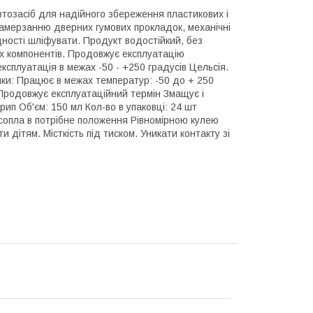
тозасіб для надійного збереження пластикових і
амерзанню дверних гумових прокладок, механічні
дності шліфувати. Продукт водостійкий, без
их компонентів. Продовжує експлуатацію
ксплуатація в межах -50 - +250 градусів Цельсія.
ки: Працює в межах температур: -50 до + 250
 Продовжує експлуатаційний термін Змащує і
крип Об'єм: 150 мл Кол-во в упаковці: 24 шт
 сопла в потрібне положення Рівномірною кулею
ітям. Місткість під тиском. Уникати контакту зі