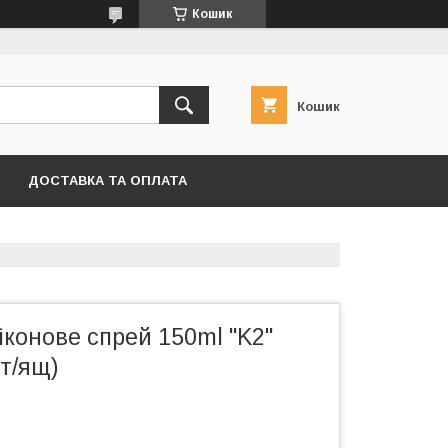
Кошик
Кошик
ДОСТАВКА ТА ОПЛАТА
конове спрей 150ml "K2"
шт/ящ)