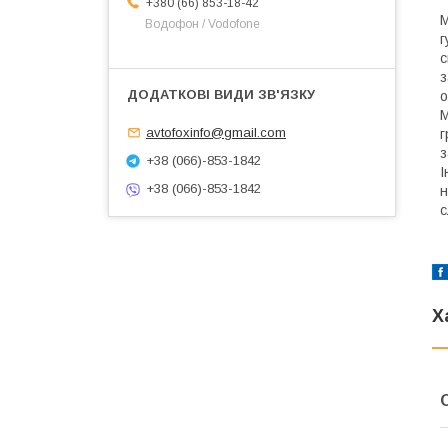
+380 (66) 853-18-42
М
Водофон / Vodofone
г
с
з
о
М
avtofoxinfo@gmail.com
г
з
+38 (066)-853-1842
І
+38 (066)-853-1842
н
с
Х