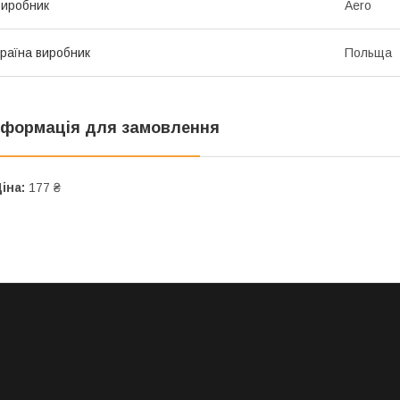
иробник
Aero
раїна виробник
Польща
нформація для замовлення
іна:
177 ₴