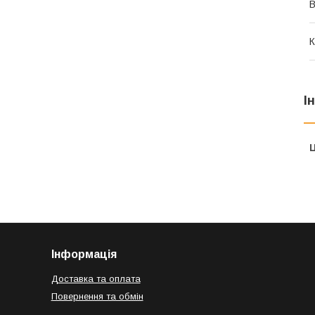
В
К
І
Ц
Інформація
Доставка та оплата
Повернення та обмін