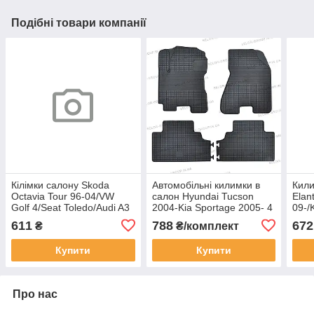
Подібні товари компанії
Кілімки салону Skoda
Автомобільні килимки в
Кили
Octavia Tour 96-04/VW
салон Hyundai Tucson
Elan
Golf 4/Seat Toledo/Audi A3
2004-Kia Sportage 2005- 4
09-/
(4шт) Budget "РТІ"
шт.
611
788
672
₴
₴/комплект
Купити
Купити
Про нас