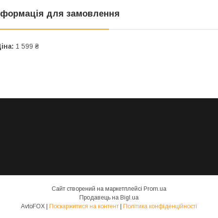
нформація для замовлення
іна:
1 599 ₴
Сайт створений на маркетплейсі
Prom.ua
Продавець на Bigl.ua
AvtoFOX |
Поскаржитися на контент
|
Політика конфіденційності