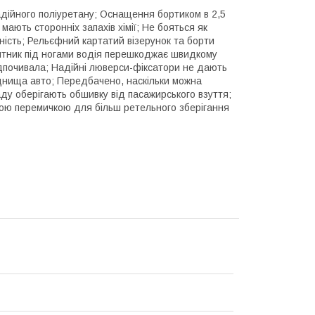
адійного поліуретану; Оснащення бортиком в 2,5
ають сторонніх запахів хімії; Не бояться як
ність; Рельєфний картатий візерунок та борти
п'ятник під ногами водія перешкоджає швидкому
ідпочивала; Надійні люверси-фіксатори не дають
 днища авто; Передбачено, наскільки можна
ду оберігають обшивку від пасажирського взуття;
ною перемичкою для більш ретельного зберігання