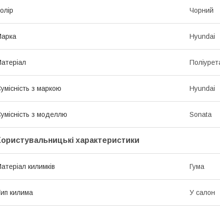
олір
Чорний
Марка
Hyundai
атеріал
Поліурет
умісність з маркою
Hyundai
умісність з моделлю
Sonata
Користувальницькі характеристики
атеріал килимків
Гума
ип килима
У салон