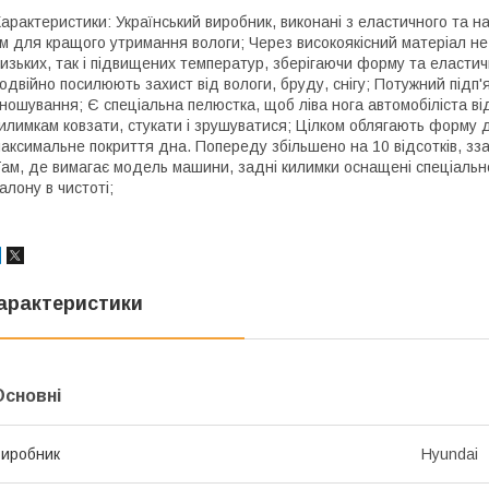
арактеристики: Український виробник, виконані з еластичного та н
м для кращого утримання вологи; Через високоякісний матеріал не м
изьких, так і підвищених температур, зберігаючи форму та еластич
одвійно посилюють захист від вологи, бруду, снігу; Потужний під
ношування; Є спеціальна пелюстка, щоб ліва нога автомобіліста в
илимкам ковзати, стукати і зрушуватися; Цілком облягають форму
аксимальне покриття дна. Попереду збільшено на 10 відсотків, зза
ам, де вимагає модель машини, задні килимки оснащені спеціаль
алону в чистоті;
арактеристики
Основні
иробник
Hyundai