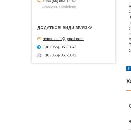
+380 (66) 853-18-42
Х
Водофон / Vodofone
с
н
п
з
к
avtofoxinfo@gmail.com
м
Т
+38 (066)-853-1842
с
+38 (066)-853-1842
Х
В