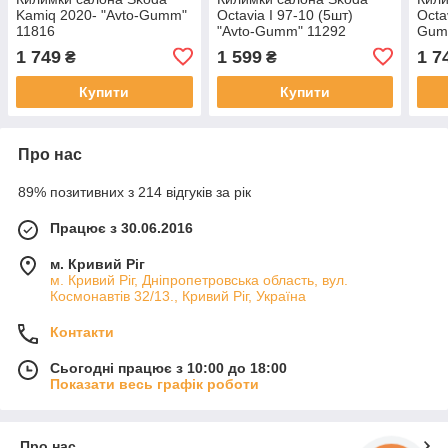
Kamiq 2020- "Avto-Gumm"
Octavia I 97-10 (5шт)
Octa
11816
"Avto-Gumm" 11292
Gum
1 749
1 599
1 7
₴
₴
Купити
Купити
Про нас
89% позитивних з 214 відгуків за рік
Працює з 30.06.2016
м. Кривий Ріг
м. Кривий Ріг, Дніпропетровська область, вул.
Космонавтів 32/13., Кривий Ріг, Україна
Контакти
Сьогодні працює з 10:00 до 18:00
Показати весь графік роботи
Про нас