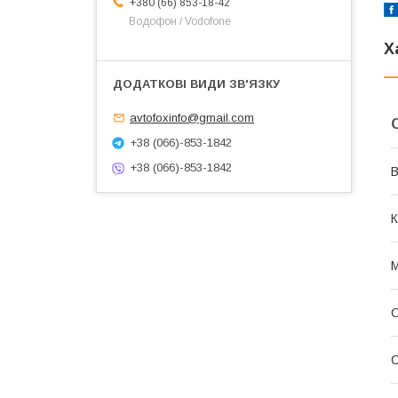
+380 (66) 853-18-42
Водофон / Vodofone
Х
avtofoxinfo@gmail.com
+38 (066)-853-1842
+38 (066)-853-1842
В
К
С
С