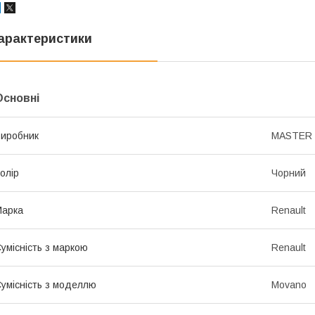
арактеристики
Основні
иробник
MASTER
олір
Чорний
Марка
Renault
умісність з маркою
Renault
умісність з моделлю
Movano