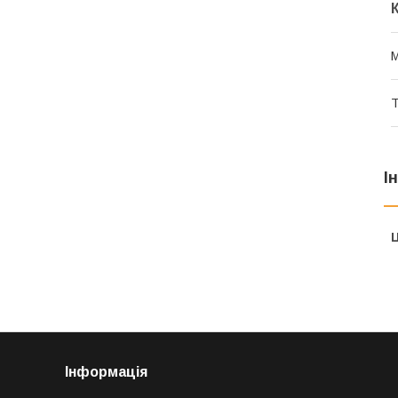
М
Т
І
Ц
Інформація