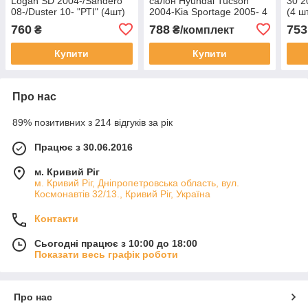
Logan SD 2004-/Sandero
салон Hyundai Tucson
30 2
08-/Duster 10- "РТІ" (4шт)
2004-Kia Sportage 2005- 4
(4 шт
Євроклітинка
шт.
760
788
753
₴
₴/комплект
Купити
Купити
Про нас
89% позитивних з 214 відгуків за рік
Працює з 30.06.2016
м. Кривий Ріг
м. Кривий Ріг, Дніпропетровська область, вул.
Космонавтів 32/13., Кривий Ріг, Україна
Контакти
Сьогодні працює з 10:00 до 18:00
Показати весь графік роботи
Про нас