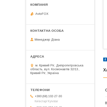
AvtoFOX
Менеджер Діана
м. Кривий Ріг, Дніпропетровська
область, вул. Космонавтів 32/13.,
Х
Кривий Ріг, Україна
+380 (68) 102-27-30
Київстар/ Kyivstar
В