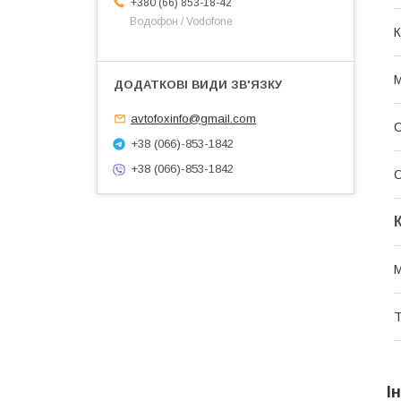
+380 (66) 853-18-42
Водофон / Vodofone
К
avtofoxinfo@gmail.com
С
+38 (066)-853-1842
+38 (066)-853-1842
С
М
Т
І