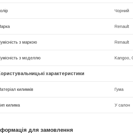
олір
Чорний
Марка
Renault
умісність з маркою
Renault
умісність з моделлю
Kangoo, 
Користувальницькі характеристики
атеріал килимків
Гума
ип килима
У салон
нформація для замовлення