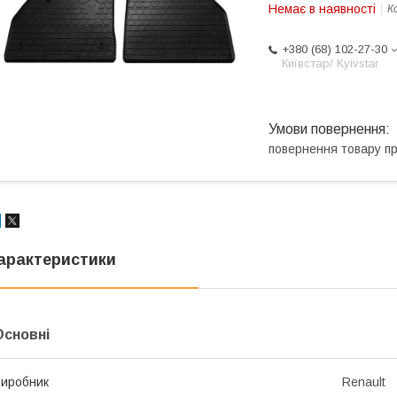
Немає в наявності
К
+380 (68) 102-27-30
Київстар/ Kyivstar
повернення товару п
арактеристики
Основні
иробник
Renault