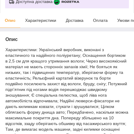
Доступна доставка
Опис
Характеристики
Доставка
Оплата
Умови п
Опис
Характеристики: Український виробник, виконані з
еластичного та надійного поліуретану; Оснащення бортиком
в 2,5 см для кращого утримання вологи; Через високоякісний
матеріал не мають сторонніх запахів хімії; Не бояться як
низьких, так і підвищених температур, зберігаючи форму та
еластичність; Рельєфний картатий візерунок та борти
подвійно посилюють захист від вологи, бруду, снігу; Потужний
підп'ятник під ногами водія перешкоджає швидкому
зношування; Є спеціальна пелюстка, щоб ліва нога
автомобіліста відпочивала; Надійні люверси-фіксатори не
дають килимкам ковзати, стукати і зрушуватися; Цілком
облягають форму днища авто; Передбачено, наскільки можна
максимальне покриття дна. Попереду збільшено на 10
відсотків, ззаду оберігають обшивку від пасажирського взуття;
Там, де вимагає модель машини, задні килимки оснащені