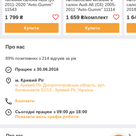
2011-2020 "Avto-Gumm"
салон Audi А6 (C6) 2005-
сало
11543
2011 "Avto-Gumm" 11114
2018
1 799
1 659
1 6
₴
₴/комплект
Купити
Купити
Про нас
89% позитивних з 214 відгуків за рік
Працює з 30.06.2016
м. Кривий Ріг
м. Кривий Ріг, Дніпропетровська область, вул.
Космонавтів 32/13., Кривий Ріг, Україна
Контакти
Сьогодні працює з 09:00 до 18:00
Показати весь графік роботи
Про нас