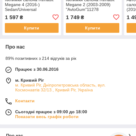
Megane 4 (2016-)
Megane 2 (2003-2009)
сало
Sedan/Universal
"AvtoGum"11278
(201
"AvtoGum"11644
2009
1 597
1 749
1 4
₴
₴
"Av
Купити
Купити
Про нас
89% позитивних з 214 відгуків за рік
Працює з 30.06.2016
м. Кривий Ріг
м. Кривий Ріг, Дніпропетровська область, вул.
Космонавтів 32/13., Кривий Ріг, Україна
Контакти
Сьогодні працює з 09:00 до 18:00
Показати весь графік роботи
Про нас