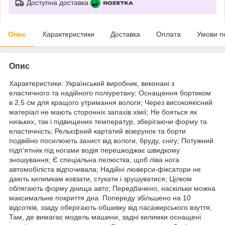
Доступна доставка
Опис
Характеристики
Доставка
Оплата
Умови п
Опис
Характеристики: Український виробник, виконані з
еластичного та надійного поліуретану; Оснащення бортиком
в 2,5 см для кращого утримання вологи; Через високоякісний
матеріал не мають сторонніх запахів хімії; Не бояться як
низьких, так і підвищених температур, зберігаючи форму та
еластичність; Рельєфний картатий візерунок та борти
подвійно посилюють захист від вологи, бруду, снігу; Потужний
підп'ятник під ногами водія перешкоджає швидкому
зношування; Є спеціальна пелюстка, щоб ліва нога
автомобіліста відпочивала; Надійні люверси-фіксатори не
дають килимкам ковзати, стукати і зрушуватися; Цілком
облягають форму днища авто; Передбачено, наскільки можна
максимальне покриття дна. Попереду збільшено на 10
відсотків, ззаду оберігають обшивку від пасажирського взуття;
Там, де вимагає модель машини, задні килимки оснащені