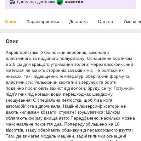
Доступна доставка
Опис
Характеристики
Доставка
Оплата
Умови п
Опис
Характеристики: Український виробник, виконані з
еластичного та надійного поліуретану; Оснащення бортиком
в 2,5 см для кращого утримання вологи; Через високоякісний
матеріал не мають сторонніх запахів хімії; Не бояться як
низьких, так і підвищених температур, зберігаючи форму та
еластичність; Рельєфний картатий візерунок та борти
подвійно посилюють захист від вологи, бруду, снігу; Потужний
підп'ятник під ногами водія перешкоджає швидкому
зношування; Є спеціальна пелюстка, щоб ліва нога
автомобіліста відпочивала; Надійні люверси-фіксатори не
дають килимкам ковзати, стукати і зрушуватися; Цілком
облягають форму днища авто; Передбачено, наскільки можна
максимальне покриття дна. Попереду збільшено на 10
відсотків, ззаду оберігають обшивку від пасажирського взуття;
Там, де вимагає модель машини, задні килимки оснащені