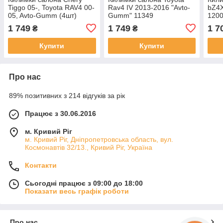
Tiggo 05-, Toyota RAV4 00-
Rav4 IV 2013-2016 "Avto-
bZ4X
05, Avto-Gumm (4шт)
Gumm" 11349
120
11485
1 749
1 749
1 7
₴
₴
Купити
Купити
Про нас
89% позитивних з 214 відгуків за рік
Працює з 30.06.2016
м. Кривий Ріг
м. Кривий Ріг, Дніпропетровська область, вул.
Космонавтів 32/13., Кривий Ріг, Україна
Контакти
Сьогодні працює з 09:00 до 18:00
Показати весь графік роботи
Про нас