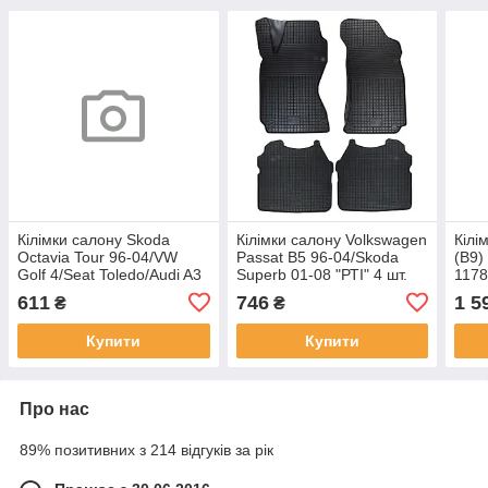
Кілімки салону Skoda
Кілімки салону Volkswagen
Кілі
Octavia Tour 96-04/VW
Passat B5 96-04/Skoda
(В9)
Golf 4/Seat Toledo/Audi A3
Superb 01-08 "РТІ" 4 шт.
117
(4шт) Budget "РТІ"
611
746
1 5
₴
₴
Купити
Купити
Про нас
89% позитивних з 214 відгуків за рік