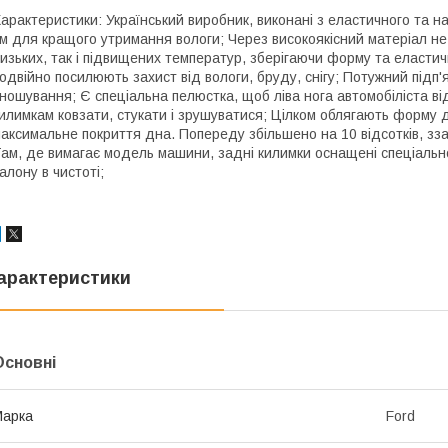
арактеристики: Український виробник, виконані з еластичного та н
м для кращого утримання вологи; Через високоякісний матеріал не м
изьких, так і підвищених температур, зберігаючи форму та еластич
одвійно посилюють захист від вологи, бруду, снігу; Потужний під
ношування; Є спеціальна пелюстка, щоб ліва нога автомобіліста в
илимкам ковзати, стукати і зрушуватися; Цілком облягають форму
аксимальне покриття дна. Попереду збільшено на 10 відсотків, зза
ам, де вимагає модель машини, задні килимки оснащені спеціаль
алону в чистоті;
арактеристики
Основні
Марка
Ford