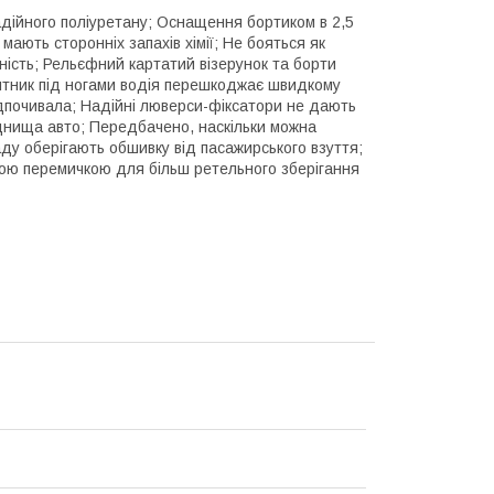
адійного поліуретану; Оснащення бортиком в 2,5
ають сторонніх запахів хімії; Не бояться як
ність; Рельєфний картатий візерунок та борти
п'ятник під ногами водія перешкоджає швидкому
ідпочивала; Надійні люверси-фіксатори не дають
 днища авто; Передбачено, наскільки можна
ду оберігають обшивку від пасажирського взуття;
ною перемичкою для більш ретельного зберігання