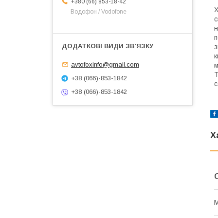
+380 (66) 853-18-42
Х
Водофон / Vodofone
с
н
п
з
к
avtofoxinfo@gmail.com
м
Т
+38 (066)-853-1842
с
+38 (066)-853-1842
Х