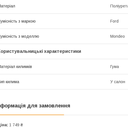
атеріал
Поліурет
умісність з маркою
Ford
умісність з моделлю
Mondeo
Користувальницькі характеристики
атеріал килимків
Гума
ип килима
У салон
нформація для замовлення
іна:
1 749 ₴