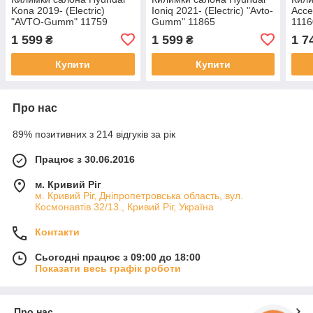
Kona 2019- (Electric)
Ioniq 2021- (Electric) "Avto-
Acce
"AVTO-Gumm" 11759
Gumm" 11865
1116
1 599
1 599
1 7
₴
₴
Купити
Купити
Про нас
89% позитивних з 214 відгуків за рік
Працює з 30.06.2016
м. Кривий Ріг
м. Кривий Ріг, Дніпропетровська область, вул.
Космонавтів 32/13., Кривий Ріг, Україна
Контакти
Сьогодні працює з 09:00 до 18:00
Показати весь графік роботи
Про нас