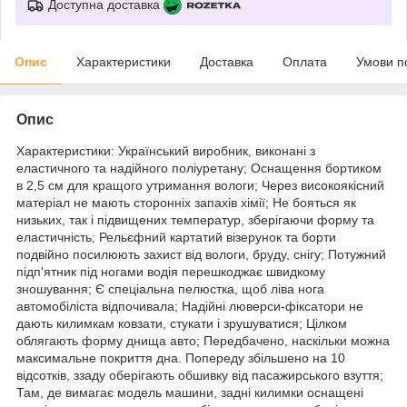
Доступна доставка
Опис
Характеристики
Доставка
Оплата
Умови п
Опис
Характеристики: Український виробник, виконані з
еластичного та надійного поліуретану; Оснащення бортиком
в 2,5 см для кращого утримання вологи; Через високоякісний
матеріал не мають сторонніх запахів хімії; Не бояться як
низьких, так і підвищених температур, зберігаючи форму та
еластичність; Рельєфний картатий візерунок та борти
подвійно посилюють захист від вологи, бруду, снігу; Потужний
підп'ятник під ногами водія перешкоджає швидкому
зношування; Є спеціальна пелюстка, щоб ліва нога
автомобіліста відпочивала; Надійні люверси-фіксатори не
дають килимкам ковзати, стукати і зрушуватися; Цілком
облягають форму днища авто; Передбачено, наскільки можна
максимальне покриття дна. Попереду збільшено на 10
відсотків, ззаду оберігають обшивку від пасажирського взуття;
Там, де вимагає модель машини, задні килимки оснащені