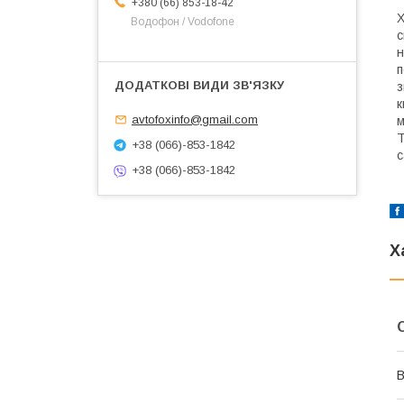
+380 (66) 853-18-42
Х
Водофон / Vodofone
с
н
п
з
к
avtofoxinfo@gmail.com
м
Т
+38 (066)-853-1842
с
+38 (066)-853-1842
Х
В