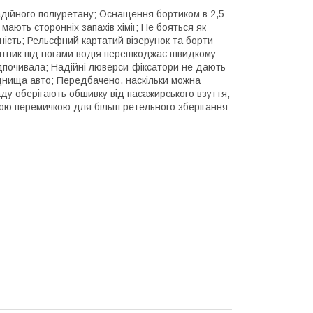
адійного поліуретану; Оснащення бортиком в 2,5
ають сторонніх запахів хімії; Не бояться як
ність; Рельєфний картатий візерунок та борти
п'ятник під ногами водія перешкоджає швидкому
ідпочивала; Надійні люверси-фіксатори не дають
 днища авто; Передбачено, наскільки можна
ду оберігають обшивку від пасажирського взуття;
ною перемичкою для більш ретельного зберігання