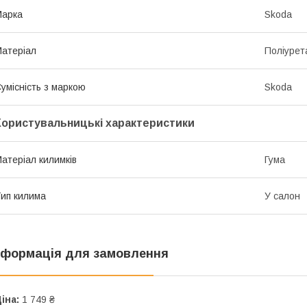
Марка
Skoda
атеріал
Поліурет
умісність з маркою
Skoda
Користувальницькі характеристики
атеріал килимків
Гума
ип килима
У салон
нформація для замовлення
іна:
1 749 ₴