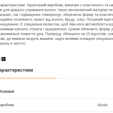
арактеристики: Український виробник, виконані з еластичного та н
м для кращого утримання вологи; Через високоякісний матеріал не м
изьких, так і підвищених температур, зберігаючи форму та еластич
одвійно посилюють захист від вологи, бруду, снігу; Потужний під
ношування; Є спеціальна пелюстка, щоб ліва нога автомобіліста в
илимкам ковзати, стукати і зрушуватися; Цілком облягають форму
аксимальне покриття дна. Попереду збільшено на 10 відсотків, зза
ам, де вимагає модель машини, задні килимки оснащені спеціаль
алону в чистоті;
арактеристики
Основні
иробник
Skoda