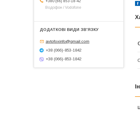
+380 (66) 853-18-42
Водофон / Vodofone
Х
avtofoxinfo@gmail.com
+38 (066)-853-1842
+38 (066)-853-1842
С
І
Ц