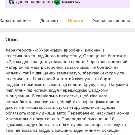
Доступна доставка
Характеристики
Доставка
Оплата
Умови повернення
Опис
Характеристики: Український виробник, виконані з
еластичного та надійного поліуретану; Оснащення бортиком
в 2,5 см для кращого утримання вологи; Через високоякісний
матеріал не мають сторонніх запахів хімії; Не бояться як
низьких, так і підвищених температур, зберігаючи форму та
еластичність; Рельєфний картатий візерунок та борти
подвійно посилюють захист від вологи, бруду, снігу; Потужний
підп'ятник під ногами водія перешкоджає швидкому
зношування; Є спеціальна пелюстка, щоб ліва нога
автомобіліста відпочивала; Надійні люверси-фіксатори не
дають килимкам ковзати, стукати і зрушуватися; Цілком
облягають форму днища авто; Передбачено, наскільки можна
максимальне покриття дна. Попереду збільшено на 10
відсотків, ззаду оберігають обшивку від пасажирського взуття;
Там, де вимагає модель машини, задні килимки оснащені