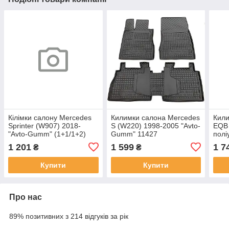
Кілімки салону Mercedes
Килимки салона Mercedes
Кили
Sprinter (W907) 2018-
S (W220) 1998-2005 "Avto-
EQB 
"Avto-Gumm" (1+1/1+2)
Gumm" 11427
полі
12100
Gum
1 201
1 599
1 7
₴
₴
Купити
Купити
Про нас
89% позитивних з 214 відгуків за рік