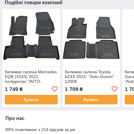
Подібні товари компанії
Килимки салона Mercedes
Килимки салона Toyota
Кили
EQB (X243) 2021
bZ4X 2022- "Avto-Gumm"
Gara
поліуретан "AVTO-
12008
"Avt
Gumm"11962
1 749
1 709
1 7
₴
₴
Купити
Купити
Про нас
89% позитивних з 214 відгуків за рік